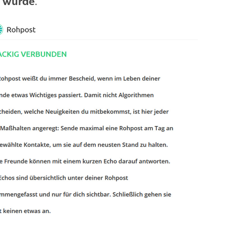
n würde
.