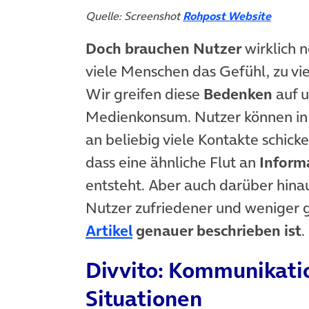
Quelle: Screenshot
Rohpost Website
Doch brauchen Nutzer
wirklich 
viele Menschen das Gefühl, zu vie
Wir greifen diese
Bedenken
auf u
Medienkonsum. Nutzer können in
an beliebig viele Kontakte schick
dass eine ähnliche Flut an
Inform
entsteht. Aber auch darüber hina
Nutzer zufriedener und weniger g
(öffnet in neuem Tab)
Artikel
genauer beschrieben ist
.
Divvito: Kommunikatio
Situationen