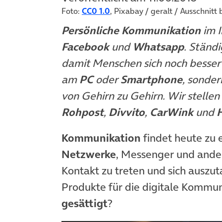
Foto:
CC0 1.0
, Pixabay / geralt / Ausschnitt
Persönliche Kommunikation
im I
Facebook
und
Whatsapp
. Ständ
damit Menschen sich noch besser
am
PC
oder
Smartphone
, sonder
von Gehirn zu Gehirn. Wir stellen
Rohpost
,
Divvito
,
CarWink
und
Kommunikation
findet heute zu e
Netzwerke
, Messenger und ande
Kontakt zu treten und sich auszut
Produkte für die digitale Kommuni
gesättigt
?