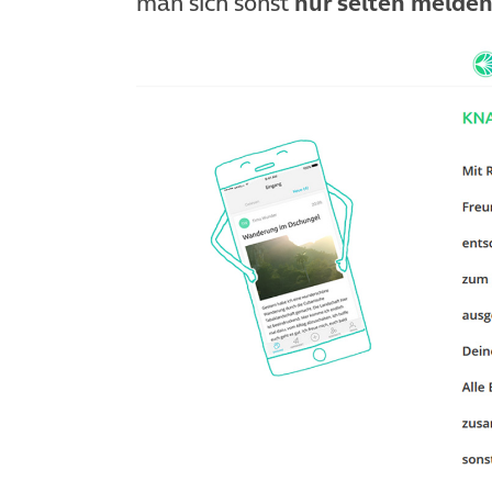
man sich sonst
nur selten melde