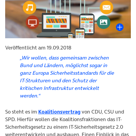
Veröffentlicht am 19.09.2018
„Wir wollen, dass gemeinsam zwischen
Bund und Ländern, möglichst sogar in
ganz Europa Sicherheitsstandards für die
IT-Strukturen und den Schutz der
kritischen Infrastruktur entwickelt
werden.“
(öffnet in neuem Tab)
So steht es im
Koalitionsvertrag
von CDU, CSU und
SPD. Hierfür wollen die Koalitionsfraktionen das IT-
Sicherheitsgesetz zu einem IT-Sicherheitsgesetz 2.0
weiterentwickeln und ausbauen. Einen Einblick in das