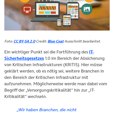
(öffnet in neuem Tab)
(öffnet in neuem Tab)
Foto:
CC BY-SA 2.0
Credit:
Blue Coat
Ausschnitt bearbeitet.
Ein wichtiger Punkt sei die Fortführung des
IT-
(öffnet in neuem Tab)
Sicherheitsgesetzes
1.0 im Bereich der Absicherung
von Kritischen Infrastrukturen (KRITIS). Hier müsse
geklärt werden, ob es nötig sei, weitere Branchen in
den Bereich der Kritischen Infrastruktur mit
aufzunehmen. Möglicherweise werde man dabei vom
Begriff der „Versorgungskritikalität“ hin zur „IT-
Kritikalität“ wechseln.
„Wir haben Branchen, die nicht