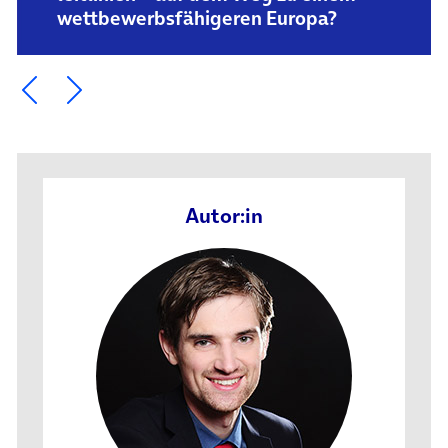
wettbewerbs­fähigeren Europa?
Ein Element zurück blättern
Ein Element weiter blättern
Autor:in