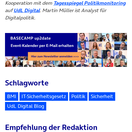
(ö
Kooperation mit dem
Tagesspiegel Politikmonitoring
(öffnet in neuem Tab)
auf
UdL Digital
. Martin Müller ist Analyst für
Digitalpolitik.
Schlagworte
BMI
IT-Sicherheitsgesetz
Politik
Sicherheit
UdL Digital Blog
Empfehlung der Redaktion