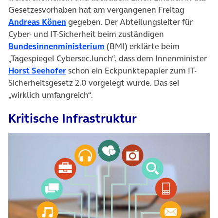
Gesetzesvorhaben hat am vergangenen Freitag
(öffnet in neuem Tab)
Andreas Könen
gegeben. Der Abteilungsleiter für
Cyber- und IT-Sicherheit beim zuständigen
(öffnet in neuem Tab)
Bundesinnenministerium
(BMI) erklärte beim
„Tagespiegel Cybersec.lunch“, dass dem Innenminister
(öffnet in neuem Tab)
Horst Seehofer
schon ein Eckpunktepapier zum IT-
Sicherheitsgesetz 2.0 vorgelegt wurde. Das sei
„wirklich umfangreich“.
Kritische Infrastruktur