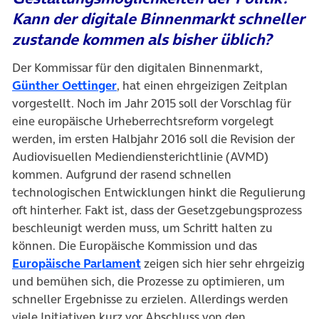
Kann der digitale Binnenmarkt schneller
zustande kommen als bisher üblich?
Der Kommissar für den digitalen Binnenmarkt,
(öffnet in neuem Tab)
Günther Oettinger
, hat einen ehrgeizigen Zeitplan
vorgestellt. Noch im Jahr 2015 soll der Vorschlag für
eine europäische Urheberrechtsreform vorgelegt
werden, im ersten Halbjahr 2016 soll die Revision der
Audiovisuellen Mediendiensterichtlinie (AVMD)
kommen. Aufgrund der rasend schnellen
technologischen Entwicklungen hinkt die Regulierung
oft hinterher. Fakt ist, dass der Gesetzgebungsprozess
beschleunigt werden muss, um Schritt halten zu
können. Die Europäische Kommission und das
(öffnet in neuem Tab)
Europäische Parlament
zeigen sich hier sehr ehrgeizig
und bemühen sich, die Prozesse zu optimieren, um
schneller Ergebnisse zu erzielen. Allerdings werden
viele Initiativen kurz vor Abschluss von den