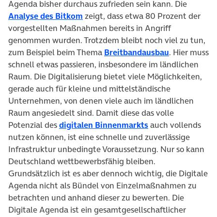
Agenda bisher durchaus zufrieden sein kann. Die
(öffnet in neuem Tab)
Analyse des Bitkom
zeigt, dass etwa 80 Prozent der
vorgestellten Maßnahmen bereits in Angriff
genommen wurden. Trotzdem bleibt noch viel zu tun,
(öffnet in n
zum Beispiel beim Thema
Breitbandausbau
. Hier muss
schnell etwas passieren, insbesondere im ländlichen
Raum. Die Digitalisierung bietet viele Möglichkeiten,
gerade auch für kleine und mittelständische
Unternehmen, von denen viele auch im ländlichen
Raum angesiedelt sind. Damit diese das volle
(öffnet in neuem 
Potenzial des
digitalen Binnenmarkts
auch vollends
nutzen können, ist eine schnelle und zuverlässige
Infrastruktur unbedingte Voraussetzung. Nur so kann
Deutschland wettbewerbsfähig bleiben.
Grundsätzlich ist es aber dennoch wichtig, die Digitale
Agenda nicht als Bündel von Einzelmaßnahmen zu
betrachten und anhand dieser zu bewerten. Die
Digitale Agenda ist ein gesamtgesellschaftlicher