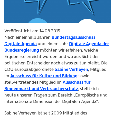
Veröffentlicht am 14.08.2015
Nach eineinhalb Jahren
Bundestagsausschuss
(öffnet in neuem Tab)
Digitale Agenda
und einem Jahr
Digitale Agenda der
(öffnet in neuem Tab)
Bundesregierung
möchten wir erfahren, welche
Ergebnisse erreicht wurden und wo aus Sicht der
politischen Entscheider noch etwas zu tun bleibt. Die
(öffnet in ne
CDU-Europaabgeordnete
Sabine Verheyen
, Mitglied
(öffnet in neuem T
im
Ausschuss für Kultur und Bildung
sowie
stellvertretendes Mitglied im
Ausschuss für
(öffnet in neuem T
Binnenmarkt und Verbraucherschutz
, stellt sich
heute unseren Fragen zum Bereich „Europäische und
internationale Dimension der Digitalen Agenda“.
Sabine Verheyen ist seit 2009 Mitglied des