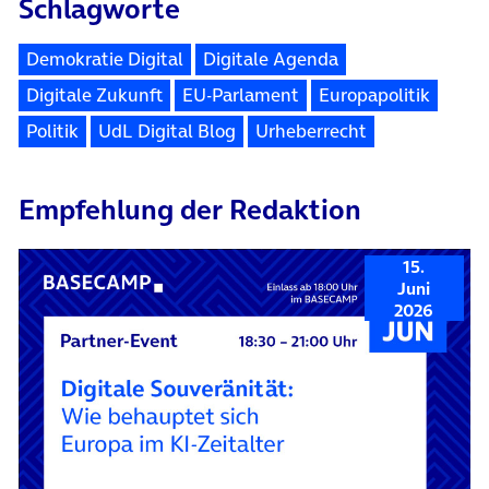
Schlagworte
Demokratie Digital
Digitale Agenda
Digitale Zukunft
EU-Parlament
Europapolitik
Politik
UdL Digital Blog
Urheberrecht
Empfehlung der Redaktion
15.
Juni
2026