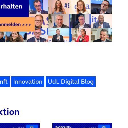
nft
Innovation
UdL Digital Blog
ktion
26.
06.