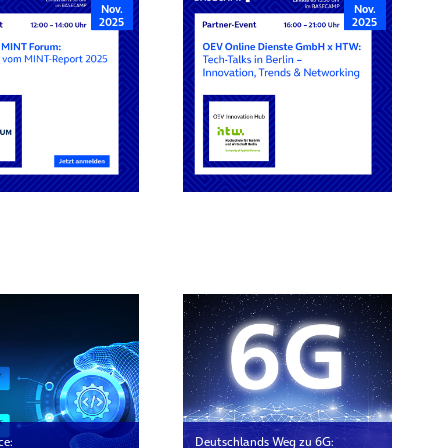
Nov.
Nov.
2025
2025
rn
ce:
Deutschlands Weg zu 6G: