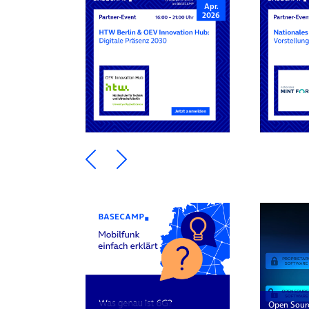
Apr.
2026
Ein Element zurück blättern
Ein Element weiter blätte
Open Sour