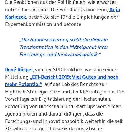
Die Reaktionen aus der Politik fielen, wie erwartet,
unterschiedlich aus. Die Forschungsministerin,
Anja
(öffnet in neuem Tab)
Karliczek
, bedankte sich für die Empfehlungen der
Expertenkommission und betonte:
„Die Bundesregierung stellt die digitale
Transformation in den Mittelpunkt ihrer
Forschungs- und Innovationspolitik.“
(öffnet in neuem Tab)
René Röspel
, von der SPD-Fraktion, weist in seiner
Mitteilung
„EFI-Bericht 2019: Viel Gutes und noch
(öffnet in neuem Tab)
mehr Potential“
auf das Lob des Berichts zur
Hightech-Strategie 2025 und der KI-Strategie hin. Die
Vorschläge zur Digitalisierung der Hochschulen,
Förderung von Blockchain und Start-ups werde man
„genau prüfen und darauf drängen, dass die
Forschungs- und Innovationspolitik weiterhin die seit
20 Jahren erfolgreiche sozialdemokratische