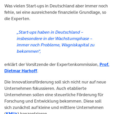
Was vielen Start-ups in Deutschland aber immer noch
fehle, sei eine ausreichende finanzielle Grundlage, so
die Experten.
„Start-ups haben in Deutschland –
insbesondere in der Wachstumsphase –
immer noch Probleme, Wagniskapital zu
bekommen“,
erklärt der Vorsitzende der Expertenkommission,
Prof.
(öffnet in neuem Tab)
Dietmar Harhoff
.
Die Innovationsförderung soll sich nicht nur auf neue
Unternehmen fokussieren. Auch etablierte
Unternehmen sollen eine steuerliche Förderung für
Forschung und Entwicklung bekommen. Diese soll
sich zunächst auf kleine und mittlere Unternehmen
(öffnet in neuem Tab)
(
KMUs
) konzentrieren.