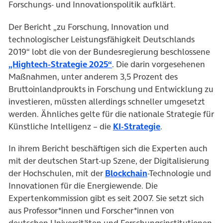
Forschungs- und Innovationspolitik aufklärt.
Der Bericht „zu Forschung, Innovation und
technologischer Leistungsfähigkeit Deutschlands
2019“ lobt die von der Bundesregierung beschlossene
(öffnet in neuem Tab)
„Hightech-Strategie 2025“
. Die darin vorgesehenen
Maßnahmen, unter anderem 3,5 Prozent des
Bruttoinlandproukts in Forschung und Entwicklung zu
investieren, müssten allerdings schneller umgesetzt
werden. Ähnliches gelte für die nationale Strategie für
(öffnet in neue
Künstliche Intelligenz – die
KI-Strategie
.
In ihrem Bericht beschäftigen sich die Experten auch
mit der deutschen Start-up Szene, der Digitalisierung
(öffnet in neuem Ta
der Hochschulen, mit der
Blockchain
-Technologie und
Innovationen für die Energiewende. Die
Expertenkommission gibt es seit 2007. Sie setzt sich
aus Professor*innen und Forscher*innen von
deutschen Universitäten und Forschungsinstitutionen