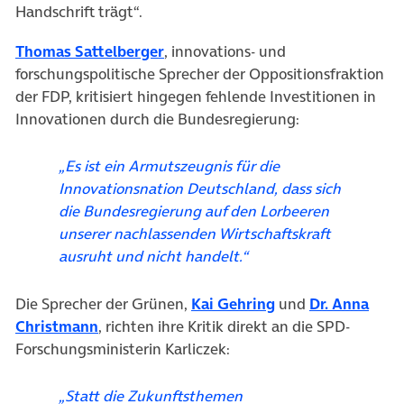
Handschrift trägt“.
(öffnet in neuem Tab)
Thomas Sattelberger
, innovations- und
forschungspolitische Sprecher der Oppositionsfraktion
der FDP, kritisiert hingegen fehlende Investitionen in
Innovationen durch die Bundesregierung:
„Es ist ein Armutszeugnis für die
Innovationsnation Deutschland, dass sich
die Bundesregierung auf den Lorbeeren
unserer nachlassenden Wirtschaftskraft
ausruht und nicht handelt.“
(öffnet in neuem T
Die Sprecher der Grünen,
Kai Gehring
und
Dr. Anna
(öffnet in neuem Tab)
Christmann
, richten ihre Kritik direkt an die SPD-
Forschungsministerin Karliczek:
„Statt die Zukunftsthemen