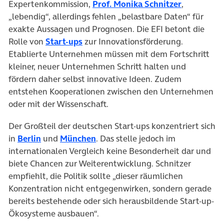
(öffnet in
Expertenkommission,
Prof. Monika Schnitzer
,
„lebendig“, allerdings fehlen „belastbare Daten“ für
exakte Aussagen und Prognosen. Die EFI betont die
(öffnet in neuem Tab)
Rolle von
Start-ups
zur Innovationsförderung.
Etablierte Unternehmen müssen mit dem Fortschritt
kleiner, neuer Unternehmen Schritt halten und
fördern daher selbst innovative Ideen. Zudem
entstehen Kooperationen zwischen den Unternehmen
oder mit der Wissenschaft.
Der Großteil der deutschen Start-ups konzentriert sich
(öffnet in neuem Tab)
(öffnet in neuem Tab)
in
Berlin
und
München
. Das stelle jedoch im
internationalen Vergleich keine Besonderheit dar und
biete Chancen zur Weiterentwicklung. Schnitzer
empfiehlt, die Politik sollte „dieser räumlichen
Konzentration nicht entgegenwirken, sondern gerade
bereits bestehende oder sich herausbildende Start-up-
Ökosysteme ausbauen“.