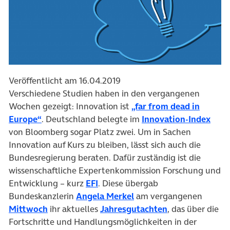
Veröffentlicht am 16.04.2019
Verschiedene Studien haben in den vergangenen
Wochen gezeigt: Innovation ist
„far from dead in
(öffnet in neuem Tab)
(öff
Europe“
. Deutschland belegte im
Innovation-Index
von Bloomberg sogar Platz zwei. Um in Sachen
Innovation auf Kurs zu bleiben, lässt sich auch die
Bundesregierung beraten. Dafür zuständig ist die
wissenschaftliche Expertenkommission Forschung und
(öffnet in neuem Tab)
Entwicklung – kurz
EFI
. Diese übergab
(öffnet in neuem Tab)
Bundeskanzlerin
Angela Merkel
am vergangenen
(öffnet in neuem Tab)
(öffnet in neue
Mittwoch
ihr aktuelles
Jahresgutachten
, das über die
Fortschritte und Handlungsmöglichkeiten in der