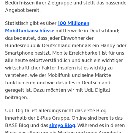
Bedürfnissen ihrer Zielgruppe und stellt das passende
Angebot bereit.
Statistisch gibt es über
100 Millionen
(öffnet in neuem Tab)
Mobilfunkanschlüsse
mittlerweile in Deutschland;
das bedeutet, dass jeder Einwohner der
Bundesrepublik Deutschland mehr als ein Handy oder
Smartphone besitzt. Mobile Erreichbarkeit ist für uns
alle heute selbstverständlich und auch ein wichtiger
wirtschaftlicher Faktor. Insofern ist es wichtig zu
verstehen, wie der Mobilfunk und seine Märkte
funktionieren und wie das alles in Deutschland
geregelt ist. Dazu möchten wir mit UdL Digital
beitragen.
UdL Digital ist allerdings nicht das erste Blog
innerhalb der E-Plus Gruppe. Online sind bereits das
(öffnet in neuem Tab)
BASE Blog und das
simyo Blog
. Während es in diesen
Blogs vor allem um die Marken und neue Angebote