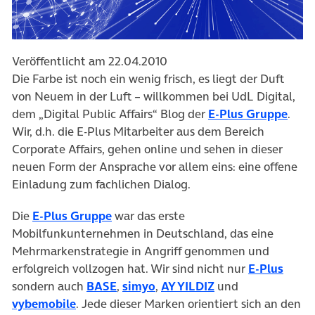
Veröffentlicht am 22.04.2010
Die Farbe ist noch ein wenig frisch, es liegt der Duft
von Neuem in der Luft – willkommen bei UdL Digital,
(öffn
dem „Digital Public Affairs“ Blog der
E-Plus Gruppe
.
Wir, d.h. die E-Plus Mitarbeiter aus dem Bereich
Corporate Affairs, gehen online und sehen in dieser
neuen Form der Ansprache vor allem eins: eine offene
Einladung zum fachlichen Dialog.
(öffnet in neuem Tab)
Die
E-Plus Gruppe
war das erste
Mobilfunkunternehmen in Deutschland, das eine
Mehrmarkenstrategie in Angriff genommen und
(öffn
erfolgreich vollzogen hat. Wir sind nicht nur
E-Plus
(öffnet in neuem Tab)
(öffnet in neuem Tab)
(öffnet in neuem T
sondern auch
BASE
,
simyo
,
AY YILDIZ
und
(öffnet in neuem Tab)
vybemobile
. Jede dieser Marken orientiert sich an den