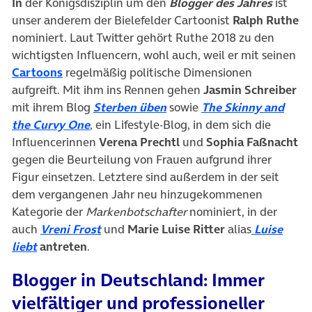
In
der Königsdisziplin um den
Blogger des Jahres
ist
unser anderem der Bielefelder Cartoonist
Ralph Ruthe
nominiert. Laut Twitter gehört Ruthe 2018 zu den
wichtigsten Influencern, wohl auch, weil er mit seinen
(öffnet in neuem Tab)
Cartoons
regelmäßig politische Dimensionen
aufgreift. Mit ihm ins Rennen gehen
Jasmin Schreiber
(öffnet in neuem Tab)
mit ihrem Blog
Sterben üben
sowie
The Skinny and
(öffnet in neuem Tab)
the Curvy One
, ein Lifestyle-Blog, in dem sich die
Influencerinnen
Verena
Prechtl
und
Sophia
Faßnacht
gegen die Beurteilung von Frauen aufgrund ihrer
Figur einsetzen. Letztere sind außerdem in der seit
dem vergangenen Jahr neu hinzugekommenen
Kategorie der
Markenbotschafter
nominiert, in der
auch
Vreni Frost
und
Marie Luise Ritter
alias
Luise
(öffnet in neuem Tab)
liebt
antreten
.
Blogger in Deutschland: Immer
vielfältiger und professioneller