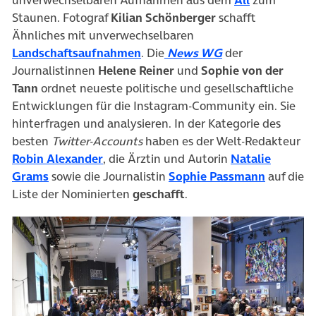
Staunen. Fotograf
Kilian Schönberger
schafft
Ähnliches mit unverwechselbaren
(öffnet in neuem Tab)
(öffnet in neuem
Landschaftsaufnahmen
. Die
News WG
der
Journalistinnen
Helene Reiner
und
Sophie von der
Tann
ordnet neueste politische und gesellschaftliche
Entwicklungen für die Instagram-Community ein. Sie
hinterfragen und analysieren. In der Kategorie des
besten
Twitter-Accounts
haben es der Welt-Redakteur
(öffnet in neuem Tab)
Robin Alexander
, die Ärztin und Autorin
Natalie
(öffnet in neuem Tab)
(öffnet i
Grams
sowie die Journalistin
Sophie Passmann
auf die
Liste der Nominierten
geschafft
.