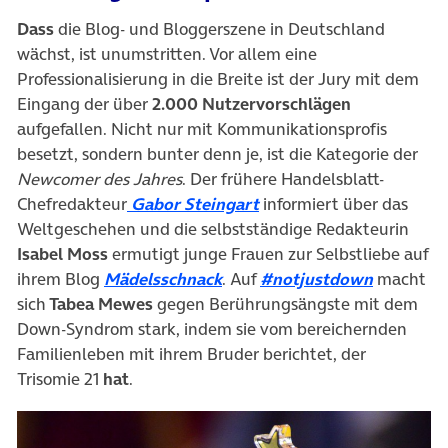
Dass
die Blog- und Bloggerszene in Deutschland
wächst, ist unumstritten. Vor allem eine
Professionalisierung in die Breite ist der Jury mit dem
Eingang der über
2.000 Nutzervorschlägen
aufgefallen. Nicht nur mit Kommunikationsprofis
besetzt, sondern bunter denn je, ist die Kategorie der
Newcomer des Jahres
. Der frühere Handelsblatt-
(öffnet in neuem Tab)
Chefredakteur
Gabor Steingart
informiert über das
Weltgeschehen und die selbstständige Redakteurin
Isabel Moss
ermutigt junge Frauen zur Selbstliebe auf
(öffnet in neuem Tab)
(öffnet i
ihrem Blog
Mädelsschnack
. Auf
#notjustdown
macht
sich
Tabea Mewes
gegen Berührungsängste mit dem
Down-Syndrom stark, indem sie vom bereichernden
Familienleben mit ihrem Bruder berichtet, der
Trisomie 21
hat
.