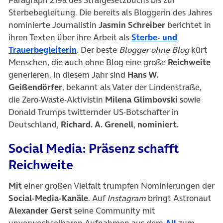
Sterbebegleitung. Die bereits als Bloggerin des Jahres
nominierte Journalistin
Jasmin Schreiber
berichtet in
ihren Texten über ihre Arbeit als
Sterbe- und
(öffnet in neuem Tab)
Trauerbegleiterin
. Der beste
Blogger ohne Blog
kürt
Menschen, die auch ohne Blog eine große
Reichweite
generieren. In diesem Jahr sind
Hans W.
Geißendörfer
, bekannt als Vater der Lindenstraße,
die Zero-Waste-Aktivistin
Milena Glimbovski
sowie
Donald Trumps twitternder US-Botschafter in
Deutschland,
Richard. A. Grenell
,
nominiert.
Social Media: Präsenz schafft
Reichweite
Mit
einer großen Vielfalt trumpfen Nominierungen der
Social-Media-Kanäle
. Auf
Instagram
bringt Astronaut
Alexander Gerst
seine Community mit
(öffnet in 
unverwechselbaren Aufnahmen aus dem
All
zum