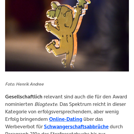
Foto: Henrik Andree
Gesellschaftlich
relevant sind auch die für den Award
nominierten
Blogtexte
. Das Spektrum reicht in dieser
Kategorie von erfolgsversprechendem, aber wenig
(öffnet in neuem Tab)
Erfolg bringendem
Online-Dating
über das
(öffnet in
Werbeverbot für
Schwangerschaftsabbrüche
durch
Paragraph 219a des Strafgesetzbuchs bis zur