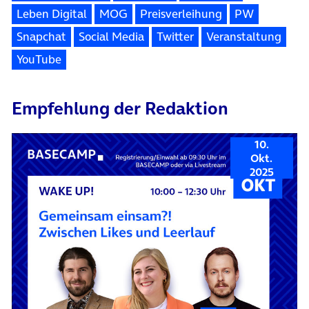
Leben Digital
MOG
Preisverleihung
PW
Snapchat
Social Media
Twitter
Veranstaltung
YouTube
Empfehlung der Redaktion
10.
Okt.
2025