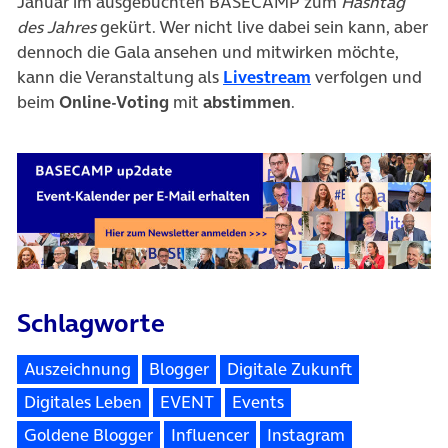
Januar im ausgebuchten BASECAMP zum
Hashtag
des Jahres
gekürt. Wer nicht live dabei sein kann, aber
dennoch die Gala ansehen und mitwirken möchte,
(öffnet in neuem 
kann die Veranstaltung als
Livestream
verfolgen und
beim
Online-Voting
mit
abstimmen
.
Schlagworte
Auszeichnung
Blogger
Digitale Zukunft
Digitales Leben
EVENT
Events
Goldene Blogger
Influencer
Instagram