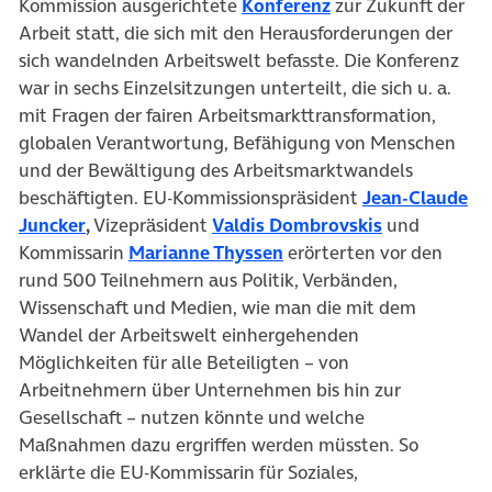
(öffnet in neuem T
Kommission ausgerichtete
Konferenz
zur Zukunft der
Arbeit statt, die sich mit den Herausforderungen der
sich wandelnden Arbeitswelt befasste. Die Konferenz
war in sechs Einzelsitzungen unterteilt, die sich u. a.
mit Fragen der fairen Arbeitsmarkttransformation,
globalen Verantwortung, Befähigung von Menschen
und der Bewältigung des Arbeitsmarktwandels
beschäftigten. EU-Kommissionspräsident
Jean-Claude
(öffnet in neuem Tab)
(öffnet in n
Juncker
,
Vizepräsident
Valdis Dombrovskis
und
(öffnet in neuem Tab)
Kommissarin
Marianne Thyssen
erörterten vor den
rund 500 Teilnehmern aus Politik, Verbänden,
Wissenschaft und Medien, wie man die mit dem
Wandel der Arbeitswelt einhergehenden
Möglichkeiten für alle Beteiligten – von
Arbeitnehmern über Unternehmen bis hin zur
Gesellschaft – nutzen könnte und welche
Maßnahmen dazu ergriffen werden müssten. So
erklärte die EU-Kommissarin für Soziales,