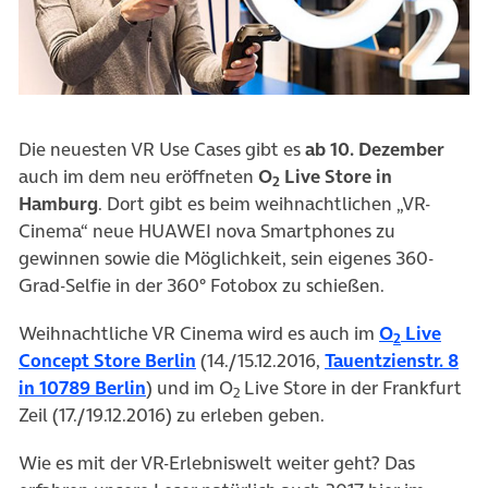
Die neuesten VR Use Cases gibt es
ab 10. Dezember
auch im dem neu eröffneten
O
Live Store in
2
Hamburg
. Dort gibt es beim weihnachtlichen „VR-
Cinema“ neue HUAWEI nova Smartphones zu
gewinnen sowie die Möglichkeit, sein eigenes 360-
Grad-Selfie in der 360° Fotobox zu schießen.
Weihnachtliche VR Cinema wird es auch im
O
Live
2
(öffnet in neuem Tab)
Concept Store Berlin
(14./15.12.2016,
Tauentzienstr. 8
(öffnet in neuem Tab)
in 10789 Berlin
) und im O
Live Store in der Frankfurt
2
Zeil (17./19.12.2016) zu erleben geben.
Wie es mit der VR-Erlebniswelt weiter geht? Das