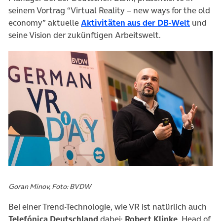
seinem Vortrag “Virtual Reality – new ways for the old
(öffnet 
economy” aktuelle
Aktivitäten aus der DB-Welt
und
seine Vision der zukünftigen Arbeitswelt.
Goran Minov, Foto: BVDW
Bei einer Trend-Technologie, wie VR ist natürlich auch
Telefónica Deutschland
dabei:
Robert Klinke
, Head of