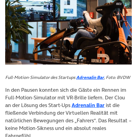
(öffnet in neuem
Full-Motion-Simulator des Startups
Adrenalin Bar
, Foto: BVDW
In den Pausen konnten sich die Gäste ein Rennen im
Full-Motion-Simulator mit VR-Brille liefern. Der Clou
(öffnet in ne
an der Lösung des Start-Ups
Adrenalin Bar
ist die
fließende Verbindung der Virtuellen Realität mit
natürlichen Bewegungen des „Fahrers“. Das Resultat –
keine Motion-Sikness und ein absolut reales
Fahrgefühl.