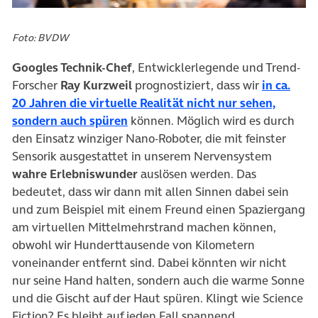
Foto: BVDW
Googles Technik-Chef
, Entwicklerlegende und Trend-
Forscher
Ray Kurzweil
prognostiziert, dass wir
in ca.
20 Jahren die virtuelle Realität nicht nur sehen,
(öffnet in neuem Tab)
sondern auch spüren
können. Möglich wird es durch
den Einsatz winziger Nano-Roboter, die mit feinster
Sensorik ausgestattet in unserem Nervensystem
wahre Erlebniswunder
auslösen werden. Das
bedeutet, dass wir dann mit allen Sinnen dabei sein
und zum Beispiel mit einem Freund einen Spaziergang
am virtuellen Mittelmehrstrand machen können,
obwohl wir Hunderttausende von Kilometern
voneinander entfernt sind. Dabei könnten wir nicht
nur seine Hand halten, sondern auch die warme Sonne
und die Gischt auf der Haut spüren. Klingt wie Science
Fiction? Es bleibt auf jeden Fall spannend.