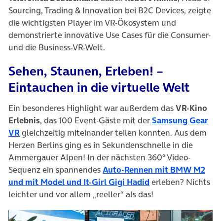
Sourcing, Trading & Innovation bei B2C Devices, zeigte
die wichtigsten Player im VR-Ökosystem und
demonstrierte innovative Use Cases für die Consumer-
und die Business-VR-Welt.
Sehen, Staunen, Erleben! –
Eintauchen in die virtuelle Welt
Ein besonderes Highlight war außerdem das
VR-Kino
Erlebnis
, das 100 Event-Gäste mit der
Samsung Gear
(öffnet in neuem Tab)
VR
gleichzeitig miteinander teilen konnten. Aus dem
Herzen Berlins ging es in Sekundenschnelle in die
Ammergauer Alpen! In der nächsten 360° Video-
Sequenz ein spannendes
Auto-Rennen mit BMW M2
(öffnet in neuem T
und mit Model und It-Girl Gigi Hadid
erleben? Nichts
leichter und vor allem „reeller“ als das!