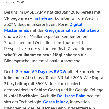
Foto: BVDW
Bei uns im BASECAMP hat das Jahr 2016 bereits mit
VR begonnen –
im Februar
konnten wir die Welt in
360°-Videos in unserer Event-Reihe
Digital
Masterminds
mit der
Kriegsjournalistin Julia Leeb
und weiteren Medienexperten kennenlernen:
Situationen und Orte direkt und aus der Ich-
Perspektive in der virtuellen Realität zu erleben,
schafft
vollkommen neue Möglichkeiten
für
Bildersprache und emotionale Ansprache.
Der
1. German VR Day des BVDW
bildete nun einen
krönenden Abschluss für das VR-Jahr 2016: Wie
Digital
Storytelling
mit 360° Videos funktioniert,
demonstrierten
Sabine Georg
und ihr Google-Kollege
(öffnet in n
Nikolai Bockholdt
. Auch die
Deutsche Bahn
bedient
(öffnet in neuem Tab)
sich der Technologie.
Goran Minov
, Innovation
Manager bei der Deutschen Bahn, präsentierte in