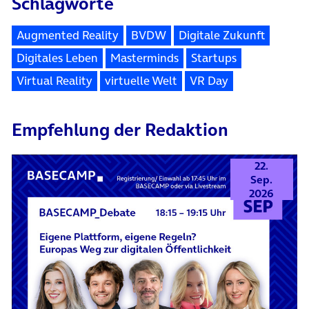
Schlagworte
Augmented Reality
BVDW
Digitale Zukunft
Digitales Leben
Masterminds
Startups
Virtual Reality
virtuelle Welt
VR Day
Empfehlung der Redaktion
22.
Sep.
2026