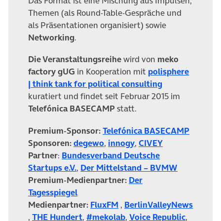
Das Format ist eine Mischung aus Impulsen,
Themen (als Round-Table-Gespräche und
als Präsentationen organisiert) sowie
Networking
.
Die Veranstaltungsreihe
wird von
meko
factory gUG
in Kooperation mit
polisphere
| think tank for political consulting
kuratiert und findet seit Februar 2015 im
Telefónica BASECAMP
statt.
(öffnet 
Premium-Sponsor:
Telefónica BASECAMP
(öffnet in neuem Tab)
(öffnet in neuem Tab)
(öffnet in neu
Sponsoren:
degewo
,
innogy
,
CIVEY
Partner
:
Bundesverband Deutsche
(öffnet in neuem Tab)
(öffnet in 
Startups e.V.
,
Der Mittelstand – BVMW
Premium-Medienpartner:
Der
(öffnet in neuem Tab)
Tagesspiegel
(öffnet in neuem Tab)
Medienpartner:
FluxFM
,
BerlinValleyNews
(öffnet in neuem Tab)
(öffnet in neuem Tab)
(öffnet in neuem Tab)
(öffnet i
,
THE Hundert
,
#mekolab
,
Voice Republic
,