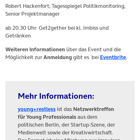
Robert Hackenfort; Tagesspiegel Politikmonitoring,
Senior Projektmanager
ab 20.30 Uhr: Get2gether bei kl. Imbiss und
Getränken
Weiteren Informationen
über das Event und die
(öffn
Möglichkeit zur
Anmeldung
gibt es bei
Eventbrite
.
Mehr Informationen:
(öffnet in neuem Tab)
young+restless
ist das
Netzwerktreffen
für Young Professionals
aus dem
politischen Berlin, der Startup-Szene, der
Medienwelt sowie der Kreativwirtschaft.