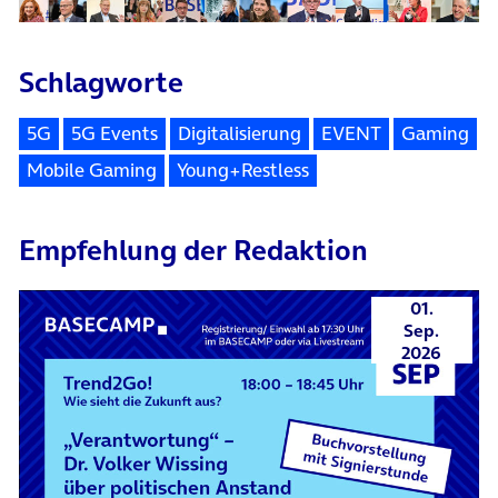
Schlagworte
5G
5G Events
Digitalisierung
EVENT
Gaming
Mobile Gaming
Young+Restless
Empfehlung der Redaktion
01.
Sep.
2026