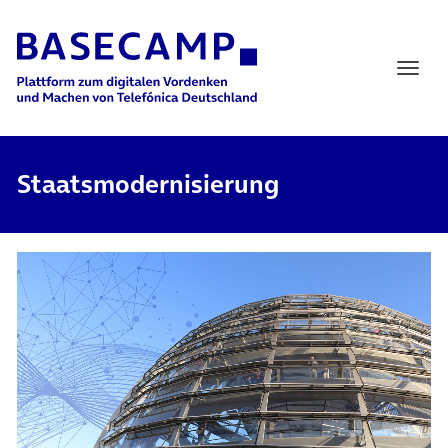
Main Navigation
Staatsmodernisierung