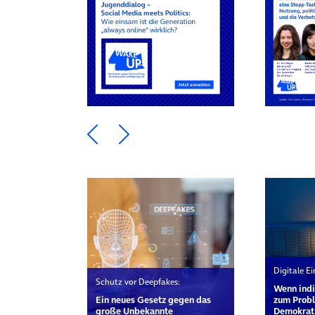
Ein Element zurück blättern
Ein Element weiter blätte
Digitale E
Schutz vor Deepfakes:
Wenn indi
Ein neues Gesetz gegen das
zum Probl
große Unbekannte
Demokrat