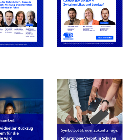
rn
insamkeit:
vidueller Rückzug
Symbolpolitik oder Zukunftsfrage:
em für die
ie wird
Smartphone-Verbot in Schulen