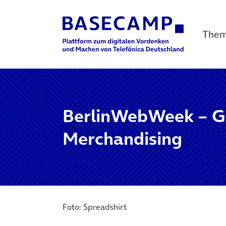
The
Main Navigation
BerlinWebWeek – G
Merchandising
Foto: Spreadshirt