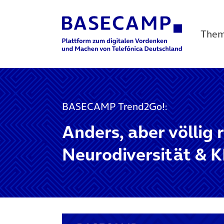
The
Main Navigation
BASECAMP Trend2Go!:
Anders, aber völlig 
Neurodiversität & K