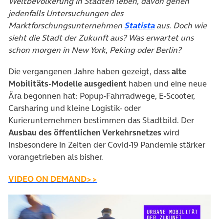
Weltbevölkerung in Städten leben, davon gehen
jedenfalls Untersuchungen des
(öffnet in neuem
Marktforschungsunternehmen
Statista
aus. Doch wie
sieht die Stadt der Zukunft aus? Was erwartet uns
schon morgen in New York, Peking oder Berlin?
Die vergangenen Jahre haben gezeigt, dass
alte
Mobilitäts-Modelle ausgedient
haben und eine neue
Ära begonnen hat: Popup-Fahrradwege, E-Scooter,
Carsharing und kleine Logistik- oder
Kurierunternehmen bestimmen das Stadtbild. Der
Ausbau des öffentlichen Verkehrsnetzes
wird
insbesondere in Zeiten der Covid-19 Pandemie stärker
vorangetrieben als bisher.
(öffnet in neuem Tab)
VIDEO ON DEMAND>>