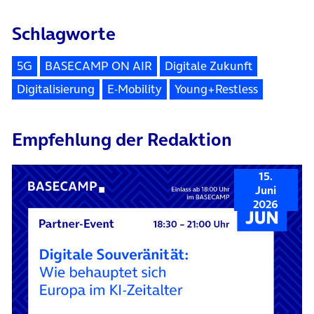
Schlagworte
5G
BASECAMP ON AIR
Digitale Zukunft
Digitalisierung
E-Mobility
Young+Restless
Empfehlung der Redaktion
15.
Juni
2026