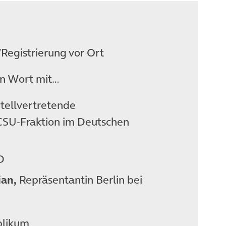
Registrierung vor Ort
in Wort mit…
ellvertretende
CSU-Fraktion im Deutschen
D
ian,
Repräsentantin Berlin bei
blikum