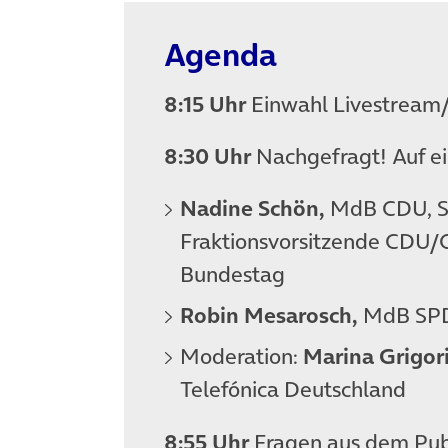
Agenda
8:15 Uhr
Einwahl Livestream/
8:30 Uhr
Nachgefragt! Auf e
Nadine Schön,
MdB CDU, St
Fraktionsvorsitzende CDU/
Bundestag
Robin Mesarosch,
MdB SP
Moderation:
Marina Grigor
Telefónica Deutschland
8:55 Uhr
Fragen aus dem Pu