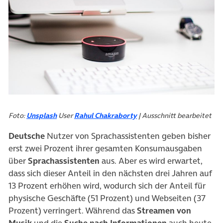
(öffnet in neuem Tab)
(öffnet in neuem Tab)
Foto:
Unsplash
User
Rahul Chakraborty
| Ausschnitt bearbeitet
Deutsche
Nutzer von Sprachassistenten geben bisher
erst zwei Prozent ihrer gesamten Konsumausgaben
über
Sprachassistenten
aus. Aber es wird erwartet,
dass sich dieser Anteil in den nächsten drei Jahren auf
13 Prozent erhöhen wird, wodurch sich der Anteil für
physische Geschäfte (51 Prozent) und Webseiten (37
Prozent) verringert. Während das
Streamen von