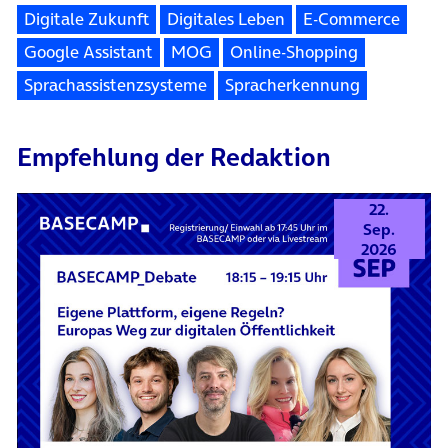
Digitale Zukunft
Digitales Leben
E-Commerce
Google Assistant
MOG
Online-Shopping
Sprachassistenzsysteme
Spracherkennung
Empfehlung der Redaktion
22.
Sep.
2026