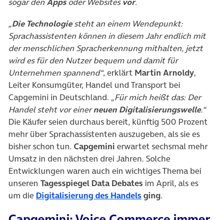
sogar den
Apps
oder Websites
vor
.
„
Die Technologie
steht an einem Wendepunkt:
Sprachassistenten können in diesem Jahr endlich mit
der menschlichen Spracherkennung mithalten, jetzt
wird es für den Nutzer bequem und damit für
Unternehmen spannend“
, erklärt
Martin Arnoldy
,
Leiter Konsumgüter, Handel und Transport bei
Capgemini in Deutschland.
„Für mich heißt das: Der
Handel steht vor einer
neuen Digitalisierungswelle
.“
Die Käufer seien durchaus bereit, künftig 500 Prozent
mehr über Sprachassistenten auszugeben, als sie es
bisher schon tun.
Capgemini
erwartet sechsmal mehr
Umsatz in den nächsten drei Jahren. Solche
Entwicklungen waren auch ein wichtiges Thema bei
unseren
Tagesspiegel Data Debates
im April, als es
(öffnet in neuem Tab
um die
Digitalisierung des Handels
ging
.
Capgemini: Voice Commerce immer