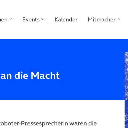
men
Events
Kalender
Mitmachen
 an die Macht
oboter-Pressesprecherin waren die