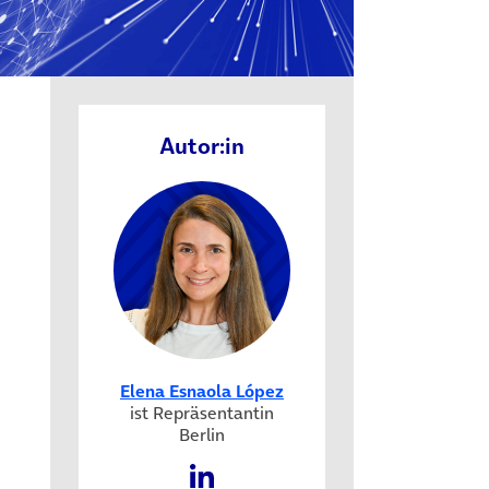
 in neuem Tab)
Autor:in
Elena Esnaola López
ist Repräsentantin
Berlin