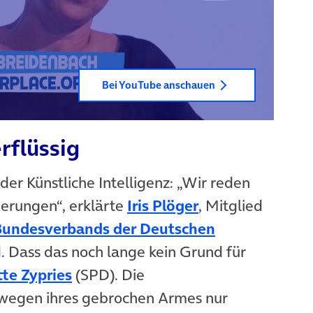
Bei YouTube anschauen
rflüssig
oder Künstliche Intelligenz: „Wir reden
(öffnet in neue
erungen“, erklärte
Iris Plöger
, Mitglied
Bundesverbands der Deutschen
Dass das noch lange kein Grund für
(öffnet in neuem Tab)
tte Zypries
(SPD). Die
e wegen ihres gebrochen Armes nur