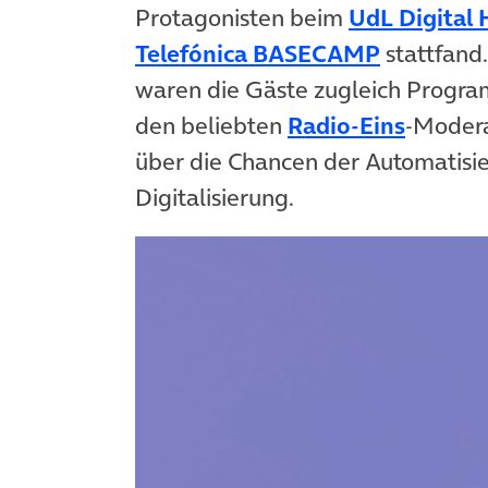
Protagonisten beim
UdL Digital
(öffnet i
Telefónica BASECAMP
stattfand
waren die Gäste zugleich Progra
(öffnet
den beliebten
Radio-Eins
-Moder
über die Chancen der Automatisie
Digitalisierung.