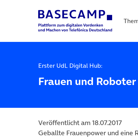
The
Main Navigation
Erster UdL Digital Hub:
Frauen und Roboter
Veröffentlicht am 18.07.2017
Geballte Frauenpower und eine R