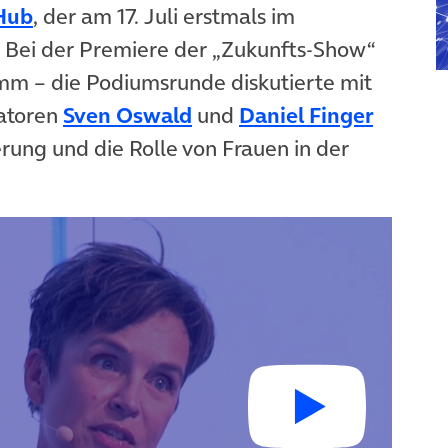
(öffnet in neuem Tab)
 Hub
, der am 17. Juli erstmals im
n neuem Tab)
. Bei der Premiere der „Zukunfts-Show“
mm – die Podiumsrunde diskutierte mit
 in neuem Tab)
(öffnet in neuem Tab)
(öffnet
atoren
Sven Oswald
und
Daniel Finger
rung und die Rolle von Frauen in der