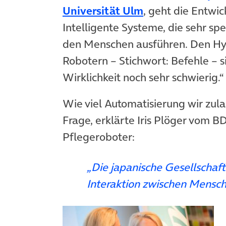
(öffnet in neue
Universität Ulm
, geht die Entwi
Intelligente Systeme, die sehr spe
den Menschen ausführen. Den Hyp
Robotern – Stichwort: Befehle – sie
Wirklichkeit noch sehr schwierig.“
Wie viel Automatisierung wir zulas
Frage, erklärte Iris Plöger vom B
Pflegeroboter:
„Die japanische Gesellschaft
Interaktion zwischen Mensch 