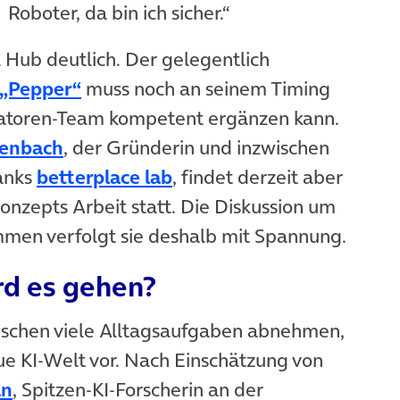
Roboter, da bin ich sicher.“
Hub deutlich. Der gelegentlich
(öffnet in neuem Tab)
 „Pepper“
muss noch an seinem Timing
ratoren-Team kompetent ergänzen kann.
(öffnet in neuem Tab)
denbach
, der Gründerin und inzwischen
(öffnet in neuem Tab)
anks
betterplace lab
, findet derzeit aber
onzepts Arbeit statt. Die Diskussion um
men verfolgt sie deshalb mit Spannung.
rd es gehen?
schen viele Alltagsaufgaben abnehmen,
eue KI-Welt vor. Nach Einschätzung von
(öffnet in neuem Tab)
an
, Spitzen-KI-Forscherin an der