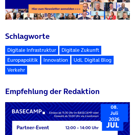
Schlagworte
Digitale Infrastruktur
Digitale Zukunft
Europapolitik
Innovation
UdL Digital Blog
Verkehr
Empfehlung der Redaktion
08.
Juli
2026