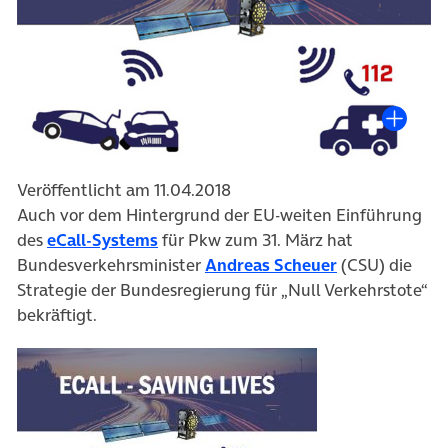
Veröffentlicht am 11.04.2018
Auch vor dem Hintergrund der EU-weiten Einführung
(öffnet in neuem Tab)
des
eCall-Systems
für Pkw zum 31. März hat
(öffnet in neu
Bundesverkehrsminister
Andreas Scheuer
(CSU) die
Strategie der Bundesregierung für „Null Verkehrstote“
bekräftigt.