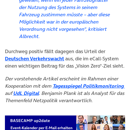
gewesen, wenn ein jeder Fahrzeughalter
der Nutzung des Systems in seinem
Fahrzeug zustimmen müsste – aber diese
Möglichkeit war in der europäischen
Verordnung nicht vorgesehen“, kritisiert
Albrecht.
Durchweg positiv fällt dagegen das Urteil der
(öffnet in neuem Tab)
Deutschen Verkehrswacht
aus, die im eCall-System
einen wichtigen Beitrag für das „Vision Zero“-Ziel sieht.
Der vorstehende Artikel erscheint im Rahmen einer
(ö
Kooperation mit dem
Tagesspiegel Politikmonitoring
(öffnet in neuem Tab)
auf
UdL Digital
. Benjamin Plank ist als Analyst für das
Themenfeld Netzpolitik verantwortlich.