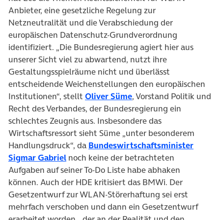
Anbieter, eine gesetzliche Regelung zur
Netzneutralität und die Verabschiedung der
europäischen Datenschutz-Grundverordnung
identifiziert. „Die Bundesregierung agiert hier aus
unserer Sicht viel zu abwartend, nutzt ihre
Gestaltungsspielräume nicht und überlässt
entscheidende Weichenstellungen den europäischen
(öffnet in neuem Tab)
Institutionen“, stellt
Oliver Süme
, Vorstand Politik und
Recht des Verbandes, der Bundesregierung ein
schlechtes Zeugnis aus. Insbesondere das
Wirtschaftsressort sieht Süme „unter besonderem
Handlungsdruck“, da
Bundeswirtschaftsminister
(öffnet in neuem Tab)
Sigmar Gabriel
noch keine der betrachteten
Aufgaben auf seiner To-Do Liste habe abhaken
können. Auch der HDE kritisiert das BMWi. Der
Gesetzentwurf zur WLAN-Störerhaftung sei erst
mehrfach verschoben und dann ein Gesetzentwurf
erarbeitet worden, „der an der Realität und den