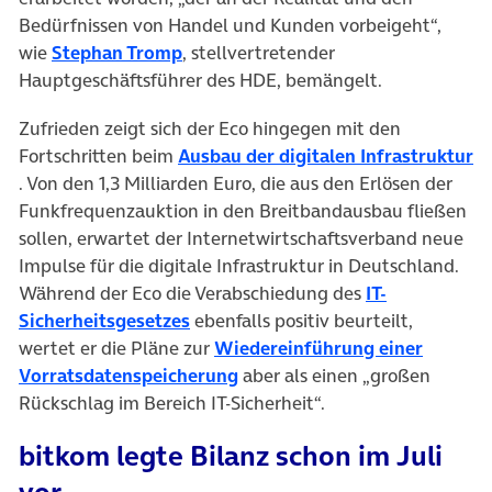
Bedürfnissen von Handel und Kunden vorbeigeht“,
(öffnet in neuem Tab)
wie
Stephan Tromp
, stellvertretender
Hauptgeschäftsführer des HDE, bemängelt.
Zufrieden zeigt sich der Eco hingegen mit den
Fortschritten beim
Ausbau der digitalen Infrastruktur
(öffnet in neuem Tab)
. Von den 1,3 Milliarden Euro, die aus den Erlösen der
Funkfrequenzauktion in den Breitbandausbau fließen
sollen, erwartet der Internetwirtschaftsverband neue
Impulse für die digitale Infrastruktur in Deutschland.
Während der Eco die Verabschiedung des
IT-
(öffnet in neuem Tab)
Sicherheitsgesetzes
ebenfalls positiv beurteilt,
wertet er die Pläne zur
Wiedereinführung einer
(öffnet in neuem Tab)
Vorratsdatenspeicherung
aber als einen „großen
Rückschlag im Bereich IT-Sicherheit“.
bitkom legte Bilanz schon im Juli