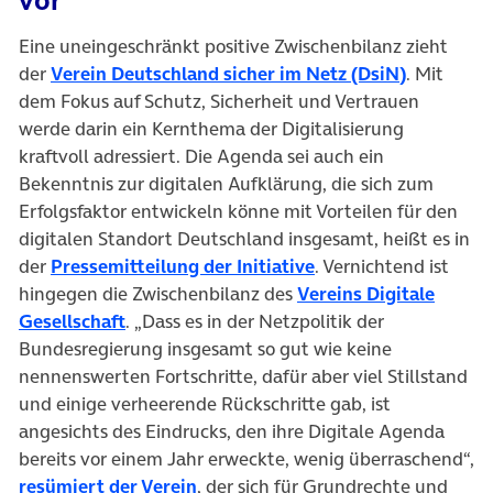
vor
Eine uneingeschränkt positive Zwischenbilanz zieht
(öffnet in
der
Verein Deutschland sicher im Netz (DsiN)
. Mit
dem Fokus auf Schutz, Sicherheit und Vertrauen
werde darin ein Kernthema der Digitalisierung
kraftvoll adressiert. Die Agenda sei auch ein
Bekenntnis zur digitalen Aufklärung, die sich zum
Erfolgsfaktor entwickeln könne mit Vorteilen für den
digitalen Standort Deutschland insgesamt, heißt es in
(öffnet in neuem Tab
der
Pressemitteilung der Initiative
. Vernichtend ist
hingegen die Zwischenbilanz des
Vereins Digitale
(öffnet in neuem Tab)
Gesellschaft
. „Dass es in der Netzpolitik der
Bundesregierung insgesamt so gut wie keine
nennenswerten Fortschritte, dafür aber viel Stillstand
und einige verheerende Rückschritte gab, ist
angesichts des Eindrucks, den ihre Digitale Agenda
bereits vor einem Jahr erweckte, wenig überraschend“,
(öffnet in neuem Tab)
resümiert der Verein
, der sich für Grundrechte und