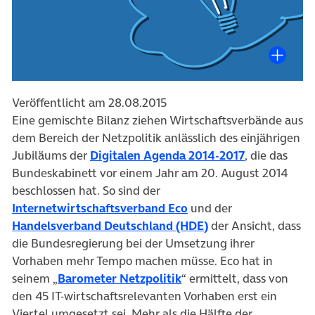
Veröffentlicht am 28.08.2015
Eine gemischte Bilanz ziehen Wirtschaftsverbände aus
dem Bereich der Netzpolitik anlässlich des einjährigen
(öffnet in n
Jubiläums der
Digitalen Agenda 2014-2017
, die das
Bundeskabinett vor einem Jahr am 20. August 2014
beschlossen hat. So sind der
(öffnet in neuem Tab)
Internetwirtschaftsverband Eco
und der
(öffnet in neuem Ta
Handelsverband Deutschland (HDE)
der Ansicht, dass
die Bundesregierung bei der Umsetzung ihrer
Vorhaben mehr Tempo machen müsse. Eco hat in
(öffnet in neuem Tab)
seinem „
Barometer Netzpolitik
“ ermittelt, dass von
den 45 IT-wirtschaftsrelevanten Vorhaben erst ein
Viertel umgesetzt sei. Mehr als die Hälfte der