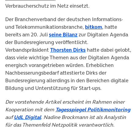
Verbraucherschutz im Netz einsetzt.
Der Branchenverband der deutschen Informations-
(öffnet in neu
und Telekommunikationsbranche,
bitkom
, hatte
(öffnet in neuem Tab)
bereits am 20. Juli
seine Bilanz
zur Digitalen Agenda
der Bundesregierung veröffentlicht.
(öffnet in neuem Tab)
Verbandspräsident
Thorsten Dirks
hatte dabei gelobt,
dass viele wichtige Themen aus der Digitalen Agenda
energisch vorangetrieben würden. Erheblichen
Nachbesserungsbedarf attestierte Dirks der
Bundesregierung allerdings in den Bereichen digitale
Bildung und Unterstützung für Start-ups.
Der vorstehende Artikel erscheint im Rahmen einer
(ö
Kooperation mit dem
Tagesspiegel Politikmonitoring
(öffnet in neuem Tab)
auf
UdL Digital
. Nadine Brockmann ist als Analystin
für das Themenfeld Netzpolitik verantwortlich.