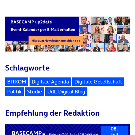
Schlagworte
BITKOM
Digitale Agenda
Digitale Gesellschaft
Politik
Studie
UdL Digital Blog
Empfehlung der Redaktion
08.
Juli