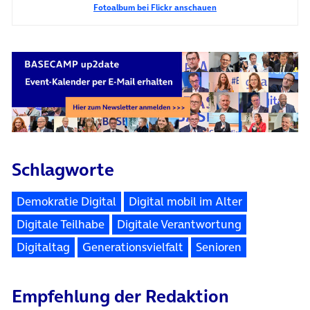
Fotoalbum bei Flickr anschauen
Schlagworte
Demokratie Digital
Digital mobil im Alter
Digitale Teilhabe
Digitale Verantwortung
Digitaltag
Generationsvielfalt
Senioren
Empfehlung der Redaktion