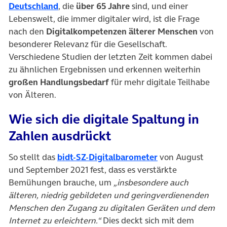
(öffnet in neuem Tab)
Deutschland
, die
über 65 Jahre
sind, und einer
Lebenswelt, die immer digitaler wird, ist die Frage
nach den
Digitalkompetenzen älterer Menschen
von
besonderer Relevanz für die Gesellschaft.
Verschiedene Studien der letzten Zeit kommen dabei
zu ähnlichen Ergebnissen und erkennen weiterhin
großen Handlungsbedarf
für mehr digitale Teilhabe
von Älteren.
Wie sich die digitale Spaltung in
Zahlen ausdrückt
(öffnet in neuem 
So stellt das
bidt-SZ-Digitalbarometer
von August
und September 2021 fest, dass es verstärkte
Bemühungen brauche, um
„insbesondere auch
älteren, niedrig gebildeten und geringverdienenden
Menschen den Zugang zu digitalen Geräten und dem
Internet zu erleichtern.“
Dies deckt sich mit dem