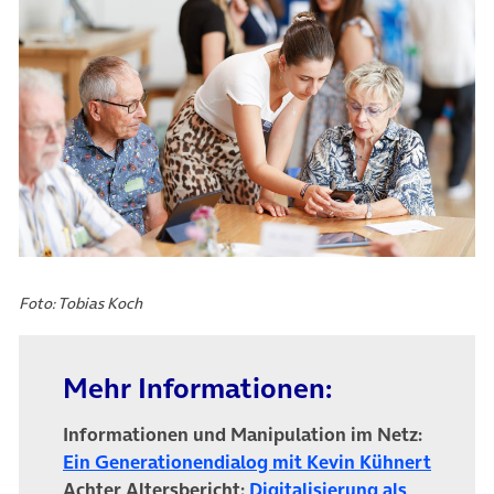
Foto: Tobias Koch
Mehr Informationen:
Informationen und Manipulation im Netz:
(öffnet
Ein Generationendialog mit Kevin Kühnert
Achter Altersbericht:
Digitalisierung als