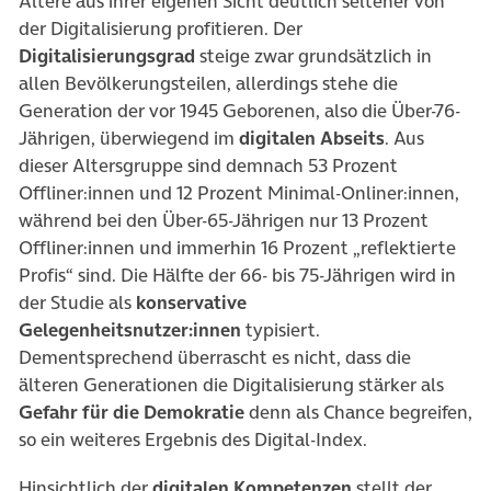
Ältere aus ihrer eigenen Sicht deutlich seltener von
der Digitalisierung profitieren. Der
Digitalisierungsgrad
steige zwar grundsätzlich in
allen Bevölkerungsteilen, allerdings stehe die
Generation der vor 1945 Geborenen, also die Über-76-
Jährigen, überwiegend im
digitalen Abseits
. Aus
dieser Altersgruppe sind demnach 53 Prozent
Offliner:innen und 12 Prozent Minimal-Onliner:innen,
während bei den Über-65-Jährigen nur 13 Prozent
Offliner:innen und immerhin 16 Prozent „reflektierte
Profis“ sind. Die Hälfte der 66- bis 75-Jährigen wird in
der Studie als
konservative
Gelegenheitsnutzer:innen
typisiert.
Dementsprechend überrascht es nicht, dass die
älteren Generationen die Digitalisierung stärker als
Gefahr für die Demokratie
denn als Chance begreifen,
so ein weiteres Ergebnis des Digital-Index.
Hinsichtlich der
digitalen Kompetenzen
stellt der