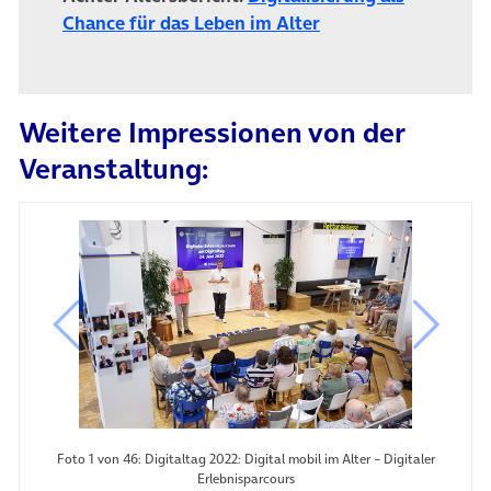
(öffnet in neuem Ta
Chance für das Leben im Alter
Weitere Impressionen von der
Veranstaltung:
vorheriges Bild
nächste
Foto 1 von 46: Digitaltag 2022: Digital mobil im Alter – Digitaler
Erlebnisparcours