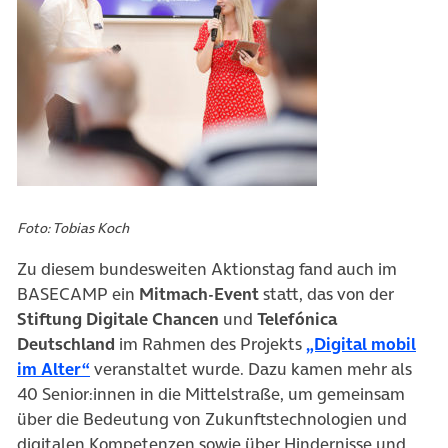
Foto: Tobias Koch
Zu diesem bundesweiten Aktionstag fand auch im
BASECAMP ein
Mitmach-Event
statt, das von der
Stiftung Digitale Chancen
und
Telefónica
Deutschland
im Rahmen des Projekts
„Digital mobil
(öffnet in neuem Tab)
im Alter“
veranstaltet wurde. Dazu kamen mehr als
40 Senior:innen in die Mittelstraße, um gemeinsam
über die Bedeutung von Zukunftstechnologien und
digitalen Kompetenzen sowie über Hindernisse und