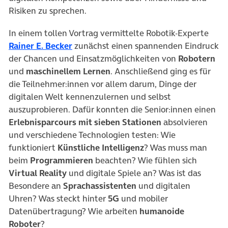
Risiken zu sprechen.
In einem tollen Vortrag vermittelte Robotik-Experte
(öffnet in neuem Tab)
Rainer E. Becker
zunächst einen spannenden Eindruck
der Chancen und Einsatzmöglichkeiten von
Robotern
und
maschinellem Lernen
. Anschließend ging es für
die Teilnehmer:innen vor allem darum, Dinge der
digitalen Welt kennenzulernen und selbst
auszuprobieren. Dafür konnten die Senior:innen einen
Erlebnisparcours
mit sieben Stationen
absolvieren
und verschiedene Technologien testen: Wie
funktioniert
Künstliche Intelligenz
? Was muss man
beim
Programmieren
beachten? Wie fühlen sich
Virtual Reality
und digitale Spiele an? Was ist das
Besondere an
Sprachassistenten
und digitalen
Uhren? Was steckt hinter
5G
und mobiler
Datenübertragung? Wie arbeiten
humanoide
Roboter
?