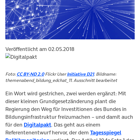
Veröffentlicht am 02.05.2018
(öffnet in neuem Tab)
(öffnet in neuem Tab)
Foto:
CC BY-ND 2.0
Flickr User
Initiative D21
. Bildname:
themenabend_bildung_edchat_11. Ausschnitt bearbeitet
Ein Wort wird gestrichen, zwei werden ergänzt: Mit
dieser kleinen Grundgesetzänderung plant die
Regierung den Weg für Investitionen des Bundes in
Bildungsinfrastruktur freizumachen – und damit auch
(öffnet in neuem Tab)
für den
Digitalpakt
. Das geht aus einem
Referentenentwurf hervor, der dem
Tagesspiegel
(öffnet in neuem Tab)