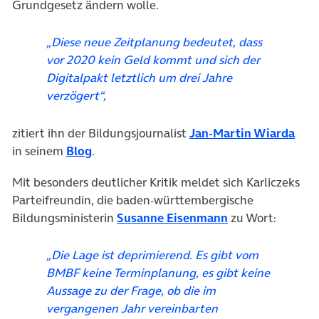
Grundgesetz ändern wolle.
„Diese neue Zeitplanung bedeutet, dass
vor 2020 kein Geld kommt und sich der
Digitalpakt letztlich um drei Jahre
verzögert“,
(öff
zitiert ihn der Bildungsjournalist
Jan-Martin Wiarda
(öffnet in neuem Tab)
in seinem
Blog
.
Mit besonders deutlicher Kritik meldet sich Karliczeks
Parteifreundin, die baden-württembergische
(öffnet in neuem
Bildungsministerin
Susanne Eisenmann
zu Wort:
„Die Lage ist deprimierend. Es gibt vom
BMBF keine Terminplanung, es gibt keine
Aussage zu der Frage, ob die im
vergangenen Jahr vereinbarten