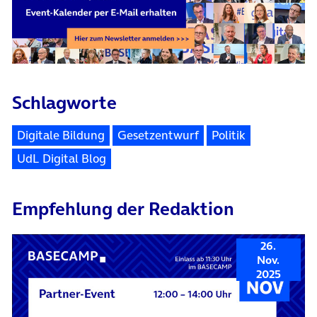
Schlagworte
Digitale Bildung
Gesetzentwurf
Politik
UdL Digital Blog
Empfehlung der Redaktion
26.
Nov.
2025