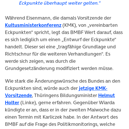
Eckpunkte überhaupt weiter gelten.“
Während Eisenmann, die damals Vorsitzende der
(öffnet in neuem Tab)
Kultusministerkonferenz
(KMK), von „vereinbarten
Eckpunkten“ spricht, legt das BMBF Wert darauf, dass
es sich lediglich um einen „Entwurf der Eckpunkte“
handelt. Dieser sei eine „tragfähige Grundlage und
Richtschnur für die weiteren Verhandlungen“. Es
werde sich zeigen, was durch die
Grundgesetzänderung modifiziert werden müsse.
Wie stark die Änderungswünsche des Bundes an den
Eckpunkten sind, würde auch der
jetzige KMK-
(öffnet in neuem Tab)
Vorsitzende
, Thüringens Bildungsminister
Helmut
(öffnet in neuem Tab)
Holter
(Linke), gerne erfahren. Gegenüber Wiarda
kündigte er an, dass er in der zweiten Maiwoche dazu
einen Termin mit Karliczek habe. In der Antwort des
BMBF auf die Frage des Politikmonitorings, welche