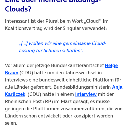
Clouds?
Interessant ist der Plural beim Wort „Cloud“. Im
Koalitionsvertrag wird der Singular verwendet:
„[…] wollen wir eine gemeinsame Cloud-
Lösung für Schulen schaffen“.
Vor allem der jetzige Bundeskanzleramtschef
Helge
(öffnet in neuem Tab)
Braun
(CDU) hatte um den Jahreswechsel in
Interviews eine bundesweit einheitliche Plattform für
alle Länder gefordert. Bundesbildungsministerin
Anja
(öffnet in neuem Tab)
(öffnet in neu
Karliczek
(CDU) hatte in einem
Interview
mit der
Rheinischen Post (RP) im März gesagt, es müsse
gelingen die Plattformen zusammenzuführen, die von
Ländern schon entwickelt oder konzipiert worden
seien.