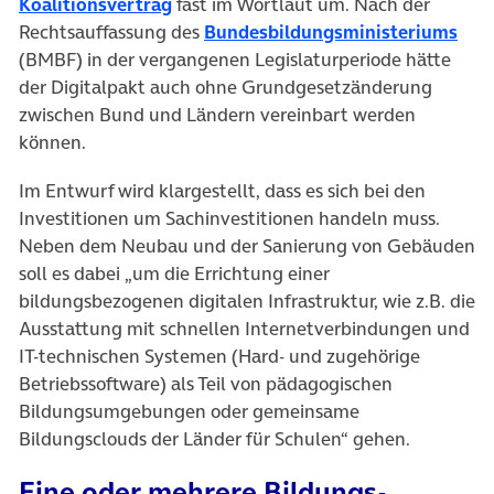
(öffnet in neuem Tab)
Koalitionsvertrag
fast im Wortlaut um. Nach der
(öff
Rechtsauffassung des
Bundesbildungsministeriums
(BMBF) in der vergangenen Legislaturperiode hätte
der Digitalpakt auch ohne Grundgesetzänderung
zwischen Bund und Ländern vereinbart werden
können.
Im Entwurf wird klargestellt, dass es sich bei den
Investitionen um Sachinvestitionen handeln muss.
Neben dem Neubau und der Sanierung von Gebäuden
soll es dabei „um die Errichtung einer
bildungsbezogenen digitalen Infrastruktur, wie z.B. die
Ausstattung mit schnellen Internetverbindungen und
IT-technischen Systemen (Hard- und zugehörige
Betriebssoftware) als Teil von pädagogischen
Bildungsumgebungen oder gemeinsame
Bildungsclouds der Länder für Schulen“ gehen.
Eine oder mehrere Bildungs-