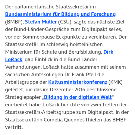
Der parlamentarische Staatssekretär im
(öffnet 
Bundesministerium für Bildung und Forschung
(öffnet in neuem Tab)
(BMBF),
Stefan Müller
(CSU), sagte das nächste Ziel
der Bund-Länder-Gespräche zum Digitalpakt sei es,
vor der Sommerpause Eckpunkte zu vereinbaren. Der
Staatssekretär im schleswig-holsteinischen
Ministerium für Schule und Berufsbildung,
Dirk
(öffnet in neuem Tab)
Loßack
, gab Einblick in die Bund-Länder-
Verhandlungen. Loßack hatte zusammen mit seinem
sächsichen Amtskollegen Dr. Frank Pfeil die
(öffnet in 
Arbeitsgruppe der
Kultusministerkonferenz
(KMK)
geleitet, die das im Dezember 2016 beschlossene
(öffnet i
Strategiepapier „
Bildung in der digitalen Welt
“
erarbeitet habe. Loßack berichte von zwei Treffen der
Staatssekretärs-Arbeitsgruppe zum Digitalpakt, in der
Staatssekretärin Cornelia Quennet-Thielen das BMBF
vertritt.