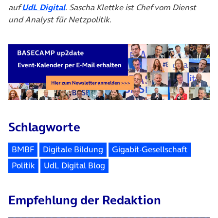
(öffnet in neuem Tab)
auf
UdL Digital
. Sascha Klettke ist Chef vom Dienst
und Analyst für Netzpolitik.
Schlagworte
BMBF
Digitale Bildung
Gigabit-Gesellschaft
Politik
UdL Digital Blog
Empfehlung der Redaktion