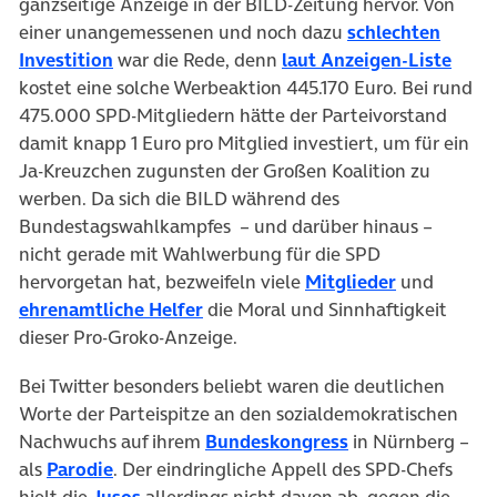
ganzseitige Anzeige in der BILD-Zeitung hervor. Von
einer unangemessenen und noch dazu
schlechten
Investition
war die Rede, denn
laut Anzeigen-Liste
kostet eine solche Werbeaktion 445.170 Euro. Bei rund
475.000 SPD-Mitgliedern hätte der Parteivorstand
damit knapp 1 Euro pro Mitglied investiert, um für ein
Ja-Kreuzchen zugunsten der Großen Koalition zu
werben. Da sich die BILD während des
Bundestagswahlkampfes – und darüber hinaus –
nicht gerade mit Wahlwerbung für die SPD
hervorgetan hat, bezweifeln viele
Mitglieder
und
ehrenamtliche Helfer
die Moral und Sinnhaftigkeit
dieser Pro-Groko-Anzeige.
Bei Twitter besonders beliebt waren die deutlichen
Worte der Parteispitze an den sozialdemokratischen
Nachwuchs auf ihrem
Bundeskongress
in Nürnberg –
als
Parodie
. Der eindringliche Appell des SPD-Chefs
hielt die
Jusos
allerdings nicht davon ab, gegen die