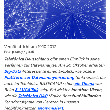
Veröffentlicht am 19.10.2017
Foto: pixabay / geralt
Telefónica Deutschland
gibt einen Einblick in seine
Verfahren zur Datenanalyse: Am 24. Oktober erhalten
(öffnet in neuem Tab)
Big-Data
-Interessierte einen Einblick, wie unsere
(öffnet in neuem T
Plattform zur Datenanonymisierung
funktioniert, die
(öffnet 
auch im Telefónica BASECAMP schon
ein Thema
war.
(öffnet in neuem Tab)
Beim
8. LUCA Talk
zeigt Entwickler
Jonathan Ukena
,
(öffnet in neuem Tab)
wie die
Telefónica DAP
täglich über
fünf Milliarden
Standortsignale von Geräten in unseren
(öffnet in neuem Tab)
Mobilfunknetzen
anonymisiert
.