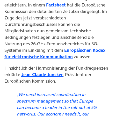
(öffnet in neuem Tab)
erleichtern. In einem
Factsheet
hat die Europäische
Kommission den detaillierten Zeitplan dargelegt. Im
Zuge des jetzt verabschiedeten
Durchführungsbeschlusses können die
Mitgliedstaaten nun gemeinsam technische
Bedingungen festlegen und anschließend die
Nutzung des 26-GHz-Frequenzbereiches für 5G-
Systeme im Einklang mit dem
Europäischen Kodex
(öffnet in neuem Tab)
für elektronische Kommunikation
zulassen.
Hinsichtlich der Harmonisierung der Funkfrequenzen
(öffnet in neuem Tab)
erklärte
Jean-Claude Juncker
, Präsident der
Europäischen Kommission:
„
We need increased coordination in
spectrum management so that Europe
can become a leader in the roll-out of 5G
networks. Our economy needs it, our