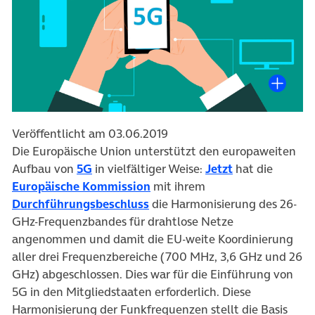
Veröffentlicht am 03.06.2019
Die Europäische Union unterstützt den europaweiten
(öffnet in neuem Tab)
(öffnet in neu
Aufbau von
5G
in vielfältiger Weise:
Jetzt
hat die
(öffnet in neuem Tab)
Europäische Kommission
mit ihrem
(öffnet in neuem Tab)
Durchführungsbeschluss
die Harmonisierung des 26-
GHz-Frequenzbandes für drahtlose Netze
angenommen und damit die EU-weite Koordinierung
aller drei Frequenzbereiche (700 MHz, 3,6 GHz und 26
GHz) abgeschlossen. Dies war für die Einführung von
5G in den Mitgliedstaaten erforderlich. Diese
Harmonisierung der Funkfrequenzen stellt die Basis