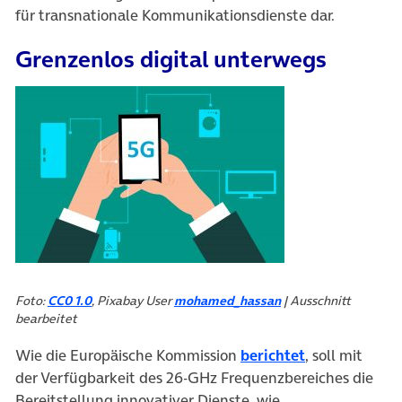
für transnationale Kommunikationsdienste dar.
Grenzenlos digital unterwegs
Foto:
CC0 1.0
, Pixabay User
mohamed_hassan
| Ausschnitt
bearbeitet
(öffnet in ne
Wie die Europäische Kommission
berichtet
, soll mit
der Verfügbarkeit des 26-GHz Frequenzbereiches die
Bereitstellung innovativer Dienste, wie