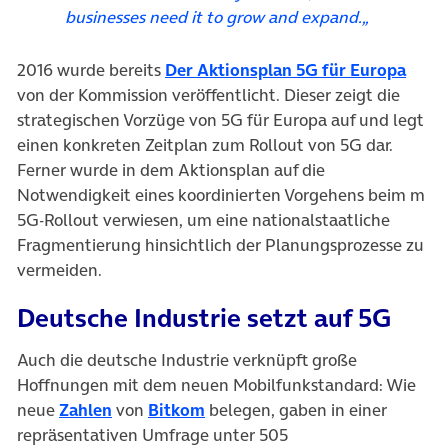
businesses need it to grow and expand.
„
(öffn
2016 wurde bereits
Der Aktionsplan 5G für Europa
von der Kommission veröffentlicht. Dieser zeigt die
strategischen Vorzüge von 5G für Europa auf und legt
einen konkreten Zeitplan zum Rollout von 5G dar.
Ferner wurde in dem Aktionsplan auf die
Notwendigkeit eines koordinierten Vorgehens beim m
5G-Rollout verwiesen, um eine nationalstaatliche
Fragmentierung hinsichtlich der Planungsprozesse zu
vermeiden.
Deutsche Industrie setzt auf 5G
Auch die deutsche Industrie verknüpft große
Hoffnungen mit dem neuen Mobilfunkstandard: Wie
(öffnet in neuem Tab)
(öffnet in neuem Tab)
neue
Zahlen
von
Bitkom
belegen, gaben in einer
repräsentativen Umfrage unter 505