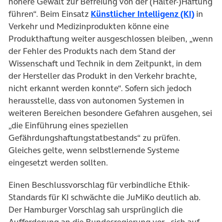
höhere Gewalt zur Befreiung von der (Halter-)Haftung
(öffnet
führen“. Beim Einsatz
Künstlicher Intelligenz (KI)
in
Verkehr und Medizinprodukten könne eine
Produkthaftung weiter ausgeschlossen bleiben, „wenn
der Fehler des Produkts nach dem Stand der
Wissenschaft und Technik in dem Zeitpunkt, in dem
der Hersteller das Produkt in den Verkehr brachte,
nicht erkannt werden konnte“. Sofern sich jedoch
herausstelle, dass von autonomen Systemen in
weiteren Bereichen besondere Gefahren ausgehen, sei
„die Einführung eines speziellen
Gefährdungshaftungstatbestands“ zu prüfen.
Gleiches gelte, wenn selbstlernende Systeme
eingesetzt werden sollten.
Einen Beschlussvorschlag für verbindliche Ethik-
Standards für KI schwächte die JuMiKo deutlich ab.
Der Hamburger Vorschlag sah ursprünglich die
Aufforderung an die Bundesregierung vor, „sich auf