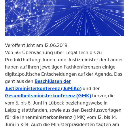
Veröffentlicht am 12.06.2019
Von 5G-Überwachung über Legal Tech bis zu
Produkthaftung: Innen- und Justizminister der Länder
haben auf ihren jeweiligen Fachkonferenzen einige
digitalpolitische Entscheidungen auf der Agenda. Das
geht aus den
Beschlüssen der
(öffnet in neuem Tab
Justizministerkonferenz (JuMiKo)
und der
(öffnet in neuem
Gesundheitsministerkonferenz (GMK)
hervor, die
vom 5. bis 6. Juni in Lübeck beziehungsweise in
Leipzig stattfanden, sowie aus den Beschlussvorlagen
für die Innenministerkonferenz (IMK) vom 12. bis 14.
Juni in Kiel. Auch die Ministerpräsidenten tagten am