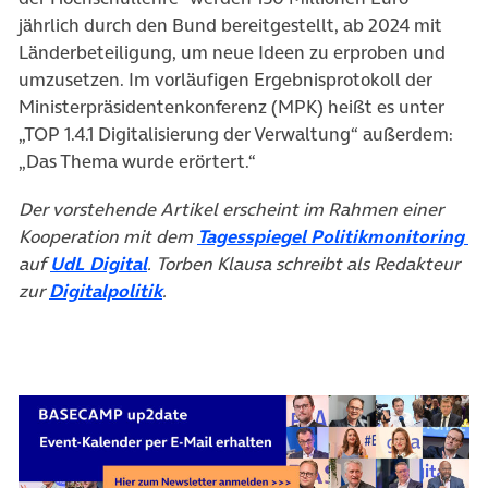
jährlich durch den Bund bereitgestellt, ab 2024 mit
Länderbeteiligung, um neue Ideen zu erproben und
umzusetzen. Im vorläufigen Ergebnisprotokoll der
Ministerpräsidentenkonferenz (MPK) heißt es unter
„TOP 1.4.1 Digitalisierung der Verwaltung“ außerdem:
„Das Thema wurde erörtert.“
Der vorstehende Artikel erscheint im Rahmen einer
(ö
Kooperation mit dem
Tagesspiegel Politikmonitoring
(öffnet in neuem Tab)
auf
UdL Digital
. Torben Klausa schreibt als Redakteur
(öffnet in neuem Tab)
zur
Digitalpolitik
.