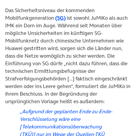
Das Sicherheitsniveau der kommenden
(öffnet in neuem Tab)
Mobilfunkgeneration
(5G)
ist sowohl JuMiKo als auch
IMK ein Dorn im Auge. Während seit Monaten über
mögliche Unsicherheiten im künftigen 5G-
Mobilfunknetz durch chinesische Unternehmen wie
Huawei gestritten wird, sorgen sich die Länder nun,
dass die Netze womöglich zu sicher werden. Die
Einführung von 5G dürfe „nicht dazu führen, dass die
technischen Ermittlungsbefugnisse der
Strafverfolgungsbehörden […] faktisch eingeschränkt
werden oder ins Leere gehen“, formuliert die JuMiKo in
ihrem Beschluss. In der Begründung der
ursprünglichen Vorlage heißt es außerdem:
„Aufgrund der geplanten Ende-zu-Ende-
Verschlüsselung wäre eine
[Telekommunikationsüberwachung
(TKÜ)] nur im Wege der Quellen-TKÜ