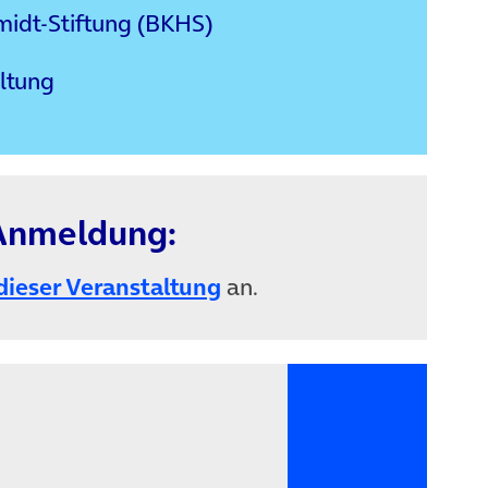
idt-Stiftung (BKHS)
ltung
 Anmeldung:
(öffnet in neuem Tab)
 dieser Veranstaltung
an.