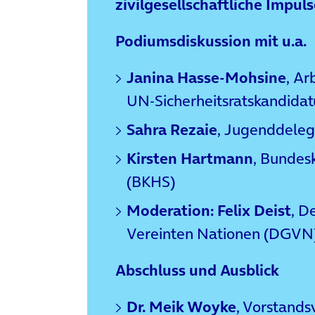
zivilgesellschaftliche Impul
Podiumsdiskussion mit u.a.
Janina Hasse-Mohsine
, Ar
UN-Sicherheitsratskandidat
Sahra Rezaie
, Jugenddele
Kirsten Hartmann
, Bundes
(BKHS)
Moderation: Felix Deist
, D
Vereinten Nationen (DGVN
Abschluss und Ausblick
Dr. Meik Woyke
, Vorstands