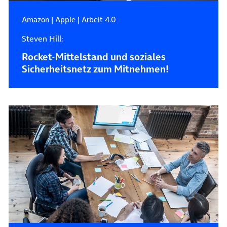
Amazon
|
Apple
|
Arbeit 4.0
Steven Hill:
Rocket-Mittelstand und soziales
Sicherheitsnetz zum Mitnehmen!