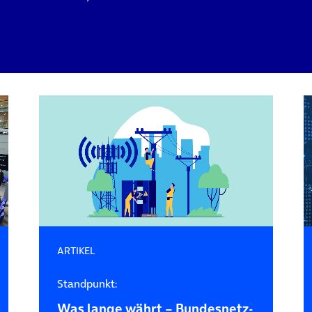
ARTIKEL
Standpunkt:
Was lange währt – Bundesnetz­