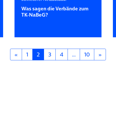
Was sagen die Verbände zum
TK-NaBeG?
«
1
2
3
4
…
10
»