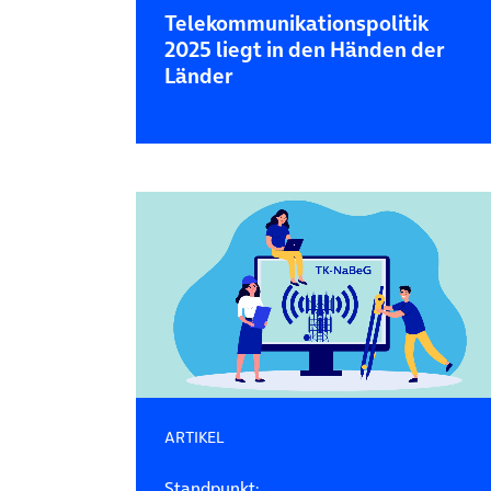
Telekommunikations­politik
2025 liegt in den Händen der
Länder
ARTIKEL
Standpunkt: