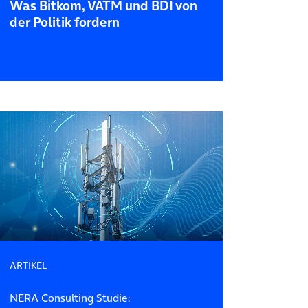
Was Bitkom, VATM und BDI von
der Politik fordern
ARTIKEL
NERA Consulting Studie: