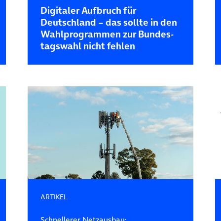
Digitaler Aufbruch für
Deutschland – das sollte in den
Wahl­pro­grammen zur Bundes­
tags­wahl nicht fehlen
ARTIKEL
Schnellerer Netzausbau: