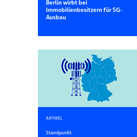
Berlin wirbt bei
Immobilienbesitzern für 5G-
Ausbau
ARTIKEL
Standpunkt: