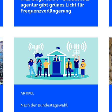
agentur gibt grünes Licht für
Frequenz­verlängerung
ARTIKEL
Nach der Bundestagswahl: