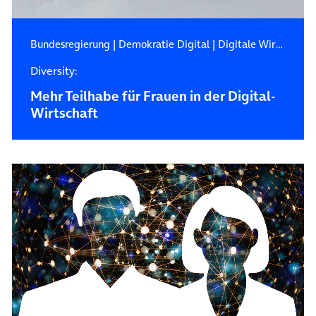
Bundesregierung
|
Demokratie Digital
|
Digitale Wirtschaft
Diversity:
Mehr Teilhabe für Frauen in der Digital-
Wirtschaft