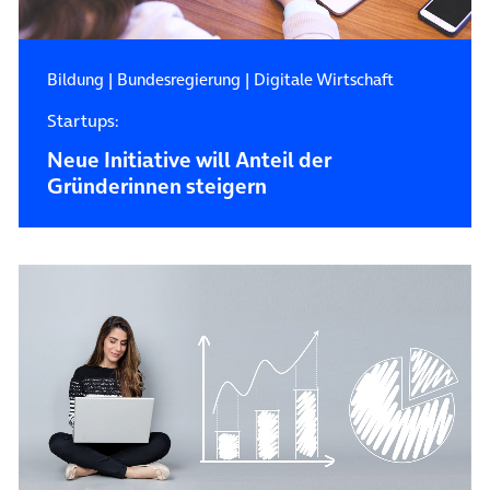
Bildung
|
Bundesregierung
|
Digitale Wirtschaft
Startups:
Neue Initiative will Anteil der
Gründerinnen steigern