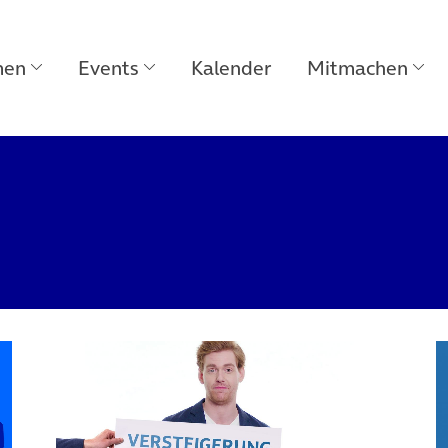
men
Events
Kalender
Mitmachen