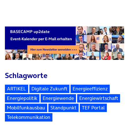
Schlagworte
ARTIKEL
Digitale Zukunft
Energieeffizienz
Energiepolitik
Energiewende
Energiewirtschaft
Mobilfunkausbau
Standpunkt
TEF Portal
Telekommunikation