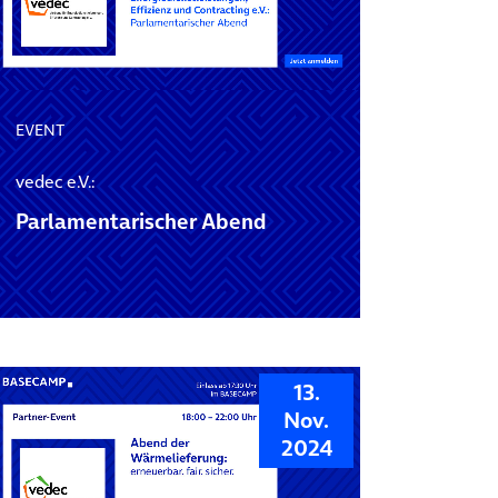
EVENT
vedec e.V.:
Parlamentarischer Abend
13.
Nov.
2024