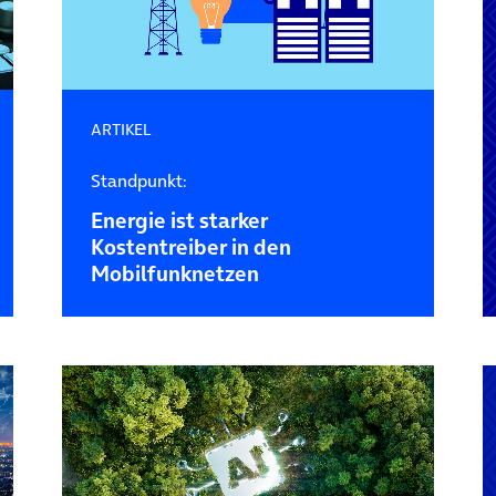
ARTIKEL
Standpunkt:
Energie ist starker
Kostentreiber in den
Mobilfunknetzen