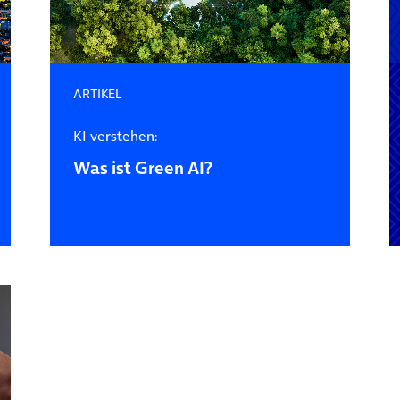
ARTIKEL
KI verstehen:
Was ist Green AI?