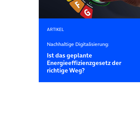
ARTIKEL
Nachhaltige Digitalisierung:
Ist das geplante
Energieeffizienzgesetz der
richtige Weg?