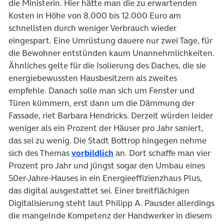
die Ministerin. Hier hätte man die zu erwartenden
Kosten in Höhe von 8.000 bis 12.000 Euro am
schnellsten durch weniger Verbrauch wieder
eingespart. Eine Umrüstung dauere nur zwei Tage, für
die Bewohner entstünden kaum Unannehmlichkeiten.
Ähnliches gelte für die Isolierung des Daches, die sie
energiebewussten Hausbesitzern als zweites
empfehle. Danach solle man sich um Fenster und
Türen kümmern, erst dann um die Dämmung der
Fassade, riet Barbara Hendricks. Derzeit würden leider
weniger als ein Prozent der Häuser pro Jahr saniert,
das sei zu wenig. Die Stadt Bottrop hingegen nehme
(öffnet in neuem Tab)
sich des Themas
vorbildlich
an. Dort schaffe man vier
Prozent pro Jahr und jüngst sogar den Umbau eines
50er-Jahre-Hauses in ein Energieeffizienzhaus Plus,
das digital ausgestattet sei. Einer breitflächigen
Digitalisierung steht laut Philipp A. Pausder allerdings
die mangelnde Kompetenz der Handwerker in diesem