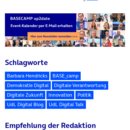
Schlagworte
Barbara Hendricks
BASE_camp
Demokratie Digital
Digitale Verantwortung
Digitale Zukunft
Innovation
Politik
UdL Digital Blog
UdL Digital Talk
Empfehlung der Redaktion