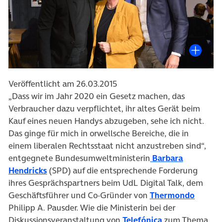
Veröffentlicht am 26.03.2015
„Dass wir im Jahr 2020 ein Gesetz machen, das
Verbraucher dazu verpflichtet, ihr altes Gerät beim
Kauf eines neuen Handys abzugeben, sehe ich nicht.
Das ginge für mich in orwellsche Bereiche, die in
einem liberalen Rechtsstaat nicht anzustreben sind“,
entgegnete Bundesumweltministerin
Barbara
(öffnet in neuem Tab)
Hendricks
(SPD) auf die entsprechende Forderung
ihres Gesprächspartners beim UdL Digital Talk, dem
(öffnet
Geschäftsführer und Co-Gründer von
Thermondo
Philipp A. Pausder. Wie die Ministerin bei der
(öffnet in neue
Diskussionsveranstaltung von
Telefónica
zum Thema