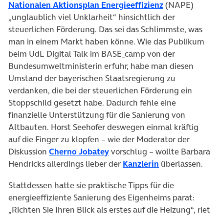
(öffnet in neu
Nationalen Aktionsplan Energieeffizienz
(NAPE)
„unglaublich viel Unklarheit“ hinsichtlich der
steuerlichen Förderung. Das sei das Schlimmste, was
man in einem Markt haben könne. Wie das Publikum
beim UdL Digital Talk im BASE_camp von der
Bundesumweltministerin erfuhr, habe man diesen
Umstand der bayerischen Staatsregierung zu
verdanken, die bei der steuerlichen Förderung ein
Stoppschild gesetzt habe. Dadurch fehle eine
finanzielle Unterstützung für die Sanierung von
Altbauten. Horst Seehofer deswegen einmal kräftig
auf die Finger zu klopfen – wie der Moderator der
(öffnet in neuem Tab)
Diskussion
Cherno Jobatey
vorschlug – wollte Barbara
(öffnet in neue
Hendricks allerdings lieber der
Kanzlerin
überlassen.
Stattdessen hatte sie praktische Tipps für die
energieeffiziente Sanierung des Eigenheims parat:
„Richten Sie Ihren Blick als erstes auf die Heizung“, riet