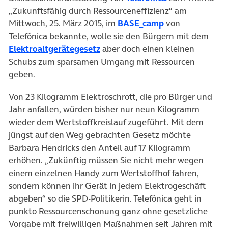
„Zukunftsfähig durch Ressourceneffizienz“ am
(öffnet in neue
Mittwoch, 25. März 2015, im
BASE_camp
von
Telefónica bekannte, wolle sie den Bürgern mit dem
(öffnet in neuem Tab)
Elektroaltgerätegesetz
aber doch einen kleinen
Schubs zum sparsamen Umgang mit Ressourcen
geben.
Von 23 Kilogramm Elektroschrott, die pro Bürger und
Jahr anfallen, würden bisher nur neun Kilogramm
wieder dem Wertstoffkreislauf zugeführt. Mit dem
jüngst auf den Weg gebrachten Gesetz möchte
Barbara Hendricks den Anteil auf 17 Kilogramm
erhöhen. „Zukünftig müssen Sie nicht mehr wegen
einem einzelnen Handy zum Wertstoffhof fahren,
sondern können ihr Gerät in jedem Elektrogeschäft
abgeben“ so die SPD-Politikerin. Telefónica geht in
punkto Ressourcenschonung ganz ohne gesetzliche
Vorgabe mit freiwilligen Maßnahmen seit Jahren mit