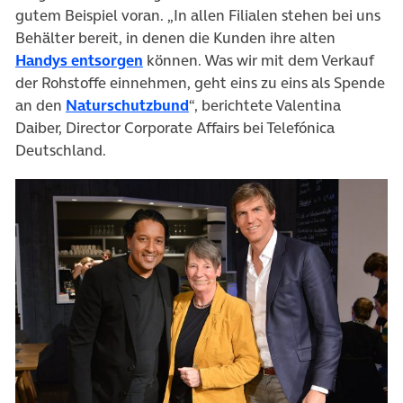
gutem Beispiel voran. „In allen Filialen stehen bei uns
Behälter bereit, in denen die Kunden ihre alten
(öffnet in neuem Tab)
Handys entsorgen
können. Was wir mit dem Verkauf
der Rohstoffe einnehmen, geht eins zu eins als Spende
(öffnet in neuem Tab)
an den
Naturschutzbund
“, berichtete Valentina
Daiber, Director Corporate Affairs bei Telefónica
Deutschland.