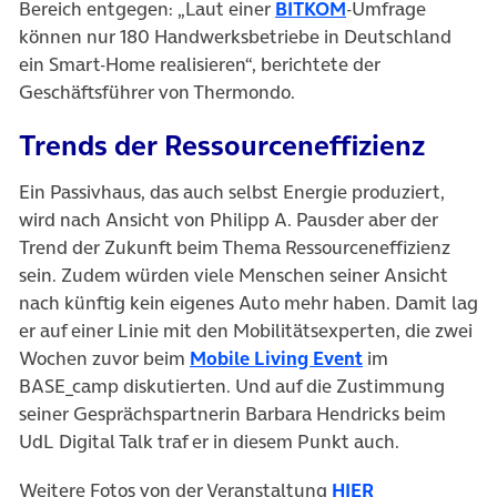
(öffnet in neuem 
Bereich entgegen: „Laut einer
BITKOM
-Umfrage
können nur 180 Handwerksbetriebe in Deutschland
ein Smart-Home realisieren“, berichtete der
Geschäftsführer von Thermondo.
Trends der Ressourceneffizienz
Ein Passivhaus, das auch selbst Energie produziert,
wird nach Ansicht von Philipp A. Pausder aber der
Trend der Zukunft beim Thema Ressourceneffizienz
sein. Zudem würden viele Menschen seiner Ansicht
nach künftig kein eigenes Auto mehr haben. Damit lag
er auf einer Linie mit den Mobilitätsexperten, die zwei
(öffnet in neue
Wochen zuvor beim
Mobile Living Event
im
BASE_camp diskutierten. Und auf die Zustimmung
seiner Gesprächspartnerin Barbara Hendricks beim
UdL Digital Talk traf er in diesem Punkt auch.
Weitere Fotos von der Veranstaltung
HIER