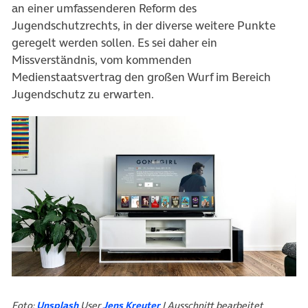
an einer umfassenderen Reform des
Jugendschutzrechts, in der diverse weitere Punkte
geregelt werden sollen. Es sei daher ein
Missverständnis, vom kommenden
Medienstaatsvertrag den großen Wurf im Bereich
Jugendschutz zu erwarten.
(öffnet in neuem Tab)
(öffnet in neuem Tab)
Foto:
Unsplash
User
Jens Kreuter
| Ausschnitt bearbeitet