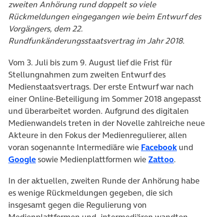
zweiten Anhörung rund doppelt so viele
Rückmeldungen eingegangen wie beim Entwurf des
Vorgängers, dem 22.
Rundfunkänderungsstaatsvertrag im Jahr 2018.
Vom 3. Juli bis zum 9. August lief die Frist für
Stellungnahmen zum zweiten Entwurf des
Medienstaatsvertrags. Der erste Entwurf war nach
einer Online-Beteiligung im Sommer 2018 angepasst
und überarbeitet worden. Aufgrund des digitalen
Medienwandels treten in der Novelle zahlreiche neue
Akteure in den Fokus der Medienregulierer, allen
(öffnet in
voran sogenannte Intermediäre wie
Facebook
und
(öffnet in neuem Tab)
(öffnet in 
Google
sowie Medienplattformen wie
Zattoo
.
In der aktuellen, zweiten Runde der Anhörung habe
es wenige Rückmeldungen gegeben, die sich
insgesamt gegen die Regulierung von
Medienplattformen und -intermediären wandten,