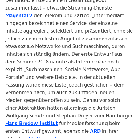
Demand-Dienste zu einem Gesamtangebot
zusammenfasst – etwa die Streaming-Dienste
(öffnet in neuem Tab)
MagentaTV
der Telekom und Zattoo. „Intermediär“
hingegen bezeichnet einen Service, der einzelne
Inhalte aggregiert, selektiert und präsentiert, ohne sie
jedoch zu einem festen Angebot zusammenzufassen –
etwa soziale Netzwerke und Suchmaschinen, deren
Inhalte sich ständig ändern. Der erste Entwurf aus
dem Sommer 2018 nannte als Intermediäre noch
explizit „Suchmaschinen, Soziale Netzwerke, App
Portale“ und weitere Beispiele. In der aktuellen
Fassung wurde diese Liste jedoch gestrichen – dem
Vernehmen nach, um auch zukünftigen, neuen
Medien gegenüber offen zu sein. Genau vor solch
einer Abstraktion hatten allerdings die Juristen
Wolfgang Schulz und Stephan Dreyer vom Hamburger
(öffnet in neuem Tab)
Hans-Bredow-Institut
für Medienforschung beim
(öffnet in neue
ersten Entwurf gewarnt, ebenso die
ARD
in ihrer