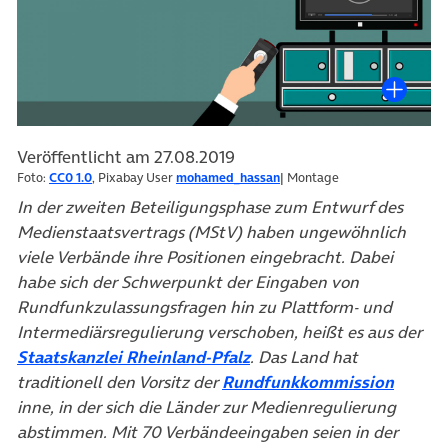
Veröffentlicht am 27.08.2019
Foto:
CC0 1.0
, Pixabay User
mohamed_hassan
| Montage
In der zweiten Beteiligungsphase zum Entwurf des
Medienstaatsvertrags (MStV) haben ungewöhnlich
viele Verbände ihre Positionen eingebracht. Dabei
habe sich der Schwerpunkt der Eingaben von
Rundfunkzulassungsfragen hin zu Plattform- und
Intermediärsregulierung verschoben, heißt es aus der
(öffnet in neuem Tab)
Staatskanzlei Rheinland-Pfalz
. Das Land hat
(öffne
traditionell den Vorsitz der
Rundfunkkommission
inne, in der sich die Länder zur Medienregulierung
abstimmen. Mit 70 Verbändeeingaben seien in der