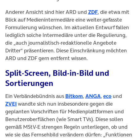
(öffnet in neuem
Anderer Ansicht sind hier ARD und
ZDF
, die etwa mit
Blick auf Medienintermediäre eine weiter-gefasste
Formulierung wünschen. Im aktuellen Entwurf fallen
lediglich solche Intermediäre unter die Regulierung,
die „auch journalistisch-redaktionelle Angebote
Dritter“ präsentieren. Diese Einschränkung möchten
ARD und ZDF gern entfernt wissen.
Split-Screen, Bild-in-Bild und
Sortierungen
(öffnet in neuem Tab)
(öffnet in neue
(öffnet in
Ein Verbändebündnis aus
Bitkom
,
ANGA
,
eco
und
(öffnet in neuem Tab)
ZVEI
wandte sich nun insbesondere gegen die
geplanten Vorschriften für Medienplattformen und
Benutzeroberflächen (wie Smart TVs). Diese sollen
gemäß MStV-E strengen Regeln unterliegen, ob und
wie sie das Fernsehbild verändern dürfen: „Funktionen