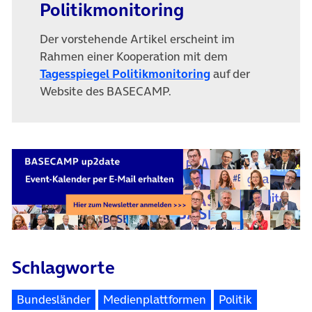
Politikmonitoring
Der vorstehende Artikel erscheint im
Rahmen einer Kooperation mit dem
(öffnet in neuem T
Tagesspiegel Politikmonitoring
auf der
Website des BASECAMP.
Schlagworte
Bundesländer
Medienplattformen
Politik