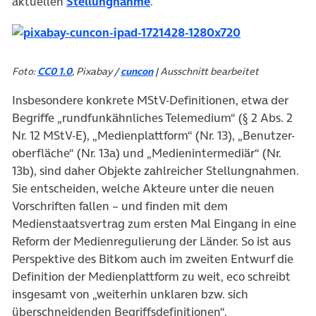
(öffnet in neuem Tab)
aktuellen
Stellungnahme
.
Foto:
CC0 1.0
, Pixabay /
cuncon
| Ausschnitt bearbeitet
Insbesondere konkrete MStV-Definitionen, etwa der
Begriffe „rundfunkähnliches Telemedium“ (§ 2 Abs. 2
Nr. 12 MStV-E), „Medienplattform“ (Nr. 13), „Benutzer-
oberfläche“ (Nr. 13a) und „Medienintermediär“ (Nr.
13b), sind daher Objekte zahlreicher Stellungnahmen.
Sie entscheiden, welche Akteure unter die neuen
Vorschriften fallen – und finden mit dem
Medienstaatsvertrag zum ersten Mal Eingang in eine
Reform der Medienregulierung der Länder. So ist aus
Perspektive des Bitkom auch im zweiten Entwurf die
Definition der Medienplattform zu weit, eco schreibt
insgesamt von „weiterhin unklaren bzw. sich
überschneidenden Begriffsdefinitionen“.