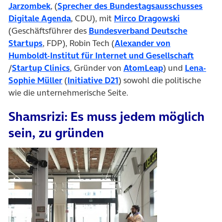
(öffnet in neuem Tab)
Jarzombek
, (
Sprecher des Bundestagsausschusses
(öffnet in neuem Tab)
(öffnet in
Digitale Agenda
, CDU), mit
Mirco Dragowski
(Geschäftsführer des
Bundesverband Deutsche
(öffnet in neuem Tab)
Startups
, FDP), Robin Tech (
Alexander von
Humboldt-Institut für Internet und Gesellschaft
(öffnet in neuem Tab)
(öffnet in neuem Tab)
(öffnet in neue
/
Startup Clinics
, Gründer von
AtomLeap
) und
Lena-
(öffnet in neuem Tab)
(öffnet in neuem Tab)
Sophie Müller
(
Initiative D21
) sowohl die politische
wie die unternehmerische Seite.
Shamsrizi: Es muss jedem möglich
sein, zu gründen