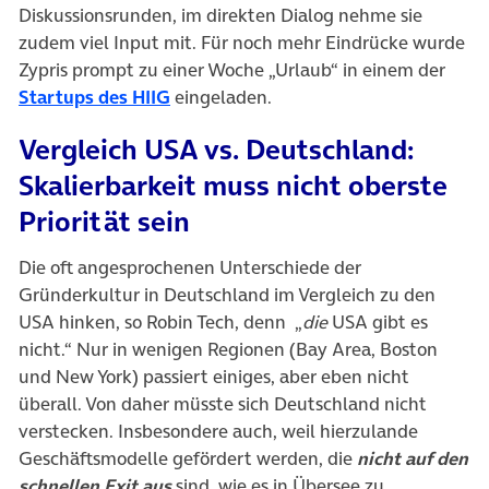
Diskussionsrunden, im direkten Dialog nehme sie
zudem viel Input mit. Für noch mehr Eindrücke wurde
Zypris prompt zu einer Woche „Urlaub“ in einem der
(öffnet in neuem Tab)
Startups des HIIG
eingeladen.
Vergleich USA vs. Deutschland:
Skalierbarkeit muss nicht oberste
Priorität sein
Die oft angesprochenen Unterschiede der
Gründerkultur in Deutschland im Vergleich zu den
USA hinken, so Robin Tech, denn „
die
USA gibt es
nicht.“ Nur in wenigen Regionen (Bay Area, Boston
und New York) passiert einiges, aber eben nicht
überall. Von daher müsste sich Deutschland nicht
verstecken. Insbesondere auch, weil hierzulande
Geschäftsmodelle gefördert werden, die
nicht auf den
schnellen Exit aus
sind, wie es in Übersee zu