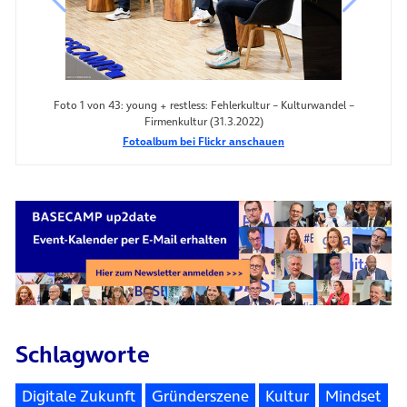
vorheriges Bild
nächste
Foto 1 von 43: young + restless: Fehlerkultur – Kulturwandel –
Firmenkultur (31.3.2022)
Fotoalbum bei Flickr anschauen
Schlagworte
Digitale Zukunft
Gründerszene
Kultur
Mindset