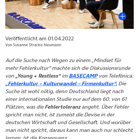
Veröffentlicht am 01.04.2022
Von Susanne Stracke-Neumann
Auf die Suche nach Wegen zu einem „Mindset für
mehr Fehlerkultur“ machte sich die Diskussionsrunde
(öffnet in neuem
von
„Young + Restless“
im
BASECAMP
von Telefónica:
(öffnet i
„Fehlerkultur – Kulturwandel – Firmenkultur“.
Die
Suche ist wohl nötig, denn Deutschland liegt nach
einer internationalen Studie nur auf dem 60. von 61
Plätzen, was die
Fehlertoleranz
angeht. Über Fehler
spricht man nicht, ist zumeist die Devise in der
deutschen Wirtschaft und Gesellschaft. Und worüber
man nicht spricht, daraus kann man auch nur schlecht
lernen, ist die Konsequenz.