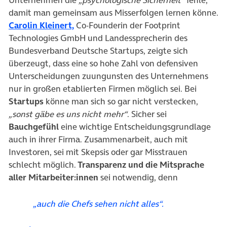
Unternehmen die
„psychologische Sicherheit“
fehle,
damit man gemeinsam aus Misserfolgen lernen könne.
(öffnet in neuem Tab)
Carolin Kleinert,
Co-Founderin der Footprint
Technologies GmbH und Landessprecherin des
Bundesverband Deutsche Startups, zeigte sich
überzeugt, dass eine so hohe Zahl von defensiven
Unterscheidungen zuungunsten des Unternehmens
nur in großen etablierten Firmen möglich sei. Bei
Startups
könne man sich so gar nicht verstecken,
„sonst gäbe es uns nicht mehr“
. Sicher sei
Bauchgefühl
eine wichtige Entscheidungsgrundlage
auch in ihrer Firma. Zusammenarbeit, auch mit
Investoren, sei mit Skepsis oder gar Misstrauen
schlecht möglich.
Transparenz und die Mitsprache
aller Mitarbeiter:innen
sei notwendig, denn
„auch die Chefs sehen nicht alles“.