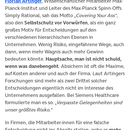
(öffnet in neuem Tab)
Florian Artinger
, Wissenschaftlicher Mitarbeiter Max-
Planck-Institut und Leiter des Max-Planck Spinn-Offs
Simply Rational, sah das Motto
„Covering Your Ass“
,
also den
Selbstschutz vor Vorwürfen
, als ein ganz
großes Motiv für Entscheidungen auf den
verschiedenen hierarchischen Ebenen in
Unternehmen. Wenig Risiko, eingefahrene Wege, auch
dann, wenn mehr Wagnis auch mehr Gewinn
bedeuten könnte.
Hauptsache, man ist nicht schuld,
wenn was danebengeht
. Absichern ist oft die Maxime,
auf Kosten anderer und auch der Firma. Laut Artingers
Forschungen sind mehr als zwei Drittel solcher
Entscheidungen eigentlich nicht im Interesse des
Unternehmens ausgefallen. Bei Siemens Healthcare
formulierte man es so:
„Verpasste Gelegenheiten sind
unser größtes Risiko.“
In Firmen, die Mitarbeiter:innen für eine falsche
Entscheidung nicht ins Abseits stellen, gebe es
mehr