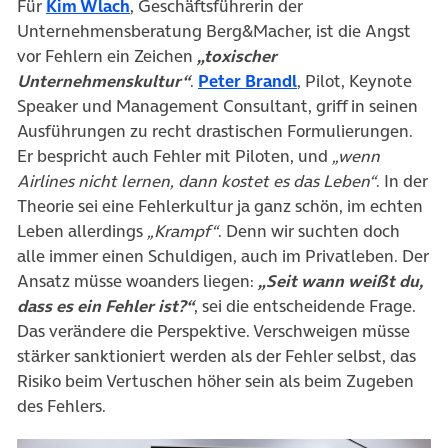
(öffnet in neuem Tab)
Für
Kim Wlach
, Geschäftsführerin der
Unternehmensberatung Berg&Macher, ist die Angst
vor Fehlern ein Zeichen
„toxischer
(öffnet in neuem Ta
Unternehmenskultur“
.
Peter Brandl
, Pilot, Keynote
Speaker und Management Consultant, griff in seinen
Ausführungen zu recht drastischen Formulierungen.
Er bespricht auch Fehler mit Piloten, und
„wenn
Airlines nicht lernen, dann kostet es das Leben“
. In der
Theorie sei eine Fehlerkultur ja ganz schön, im echten
Leben allerdings
„Krampf“
. Denn wir suchten doch
alle immer einen Schuldigen, auch im Privatleben. Der
Ansatz müsse woanders liegen:
„Seit wann weißt du,
dass es ein Fehler ist?“
, sei die entscheidende Frage.
Das verändere die Perspektive. Verschweigen müsse
stärker sanktioniert werden als der Fehler selbst, das
Risiko beim Vertuschen höher sein als beim Zugeben
des Fehlers.