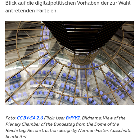
Blick auf die digitalpolitischen Vorhaben der zur Wahl
antretenden Parteien.
(öffnet in neuem Tab)
(öffnet in neuem Tab)
Foto:
CC BY-SA 2.0
Flickr User
BriYYZ
. Bildname: View of the
Plenary Chamber of the Bundestag from the Dome of the
Reichstag. Reconstruction design by Norman Foster. Ausschnitt
bearbeitet