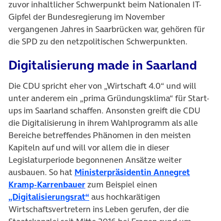
zuvor inhaltlicher Schwerpunkt beim Nationalen IT-
Gipfel der Bundesregierung im November
vergangenen Jahres in Saarbrücken war, gehören für
die SPD zu den netzpolitischen Schwerpunkten.
Digitalisierung made in Saarland
Die CDU spricht eher von „Wirtschaft 4.0“ und will
unter anderem ein „prima Gründungsklima“ für Start-
ups im Saarland schaffen. Ansonsten greift die CDU
die Digitalisierung in ihrem Wahlprogramm als alle
Bereiche betreffendes Phänomen in den meisten
Kapiteln auf und will vor allem die in dieser
Legislaturperiode begonnenen Ansätze weiter
ausbauen. So hat
Ministerpräsidentin Annegret
(öffnet in neuem Tab)
Kramp-Karrenbauer
zum Beispiel einen
(öffnet in neuem Tab)
„Digitalisierungsrat“
aus hochkarätigen
Wirtschaftsvertretern ins Leben gerufen, der die