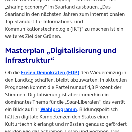
„sharing economy“ im Saarland ausbauen. „Das
Saarland in den nächsten Jahren zum internationalen
Top-Standort für Informations- und
Kommunikationstechnologie (IKT)“ zu machen ist ein
weiteres Ziel der Grünen.
Masterplan „Digitalisierung und
Infrastruktur“
(öffnet in neuem Tab)
Ob die
Freien Demokraten (FDP)
den Wiedereinzug in
den Landtag schaffen, bleibt abzuwarten: In aktuellen
Prognosen kommt die Partei nur auf 4,3 Prozent der
Stimmen. Digitalisierung ist aber immerhin ein
dominantes Thema für die „Saar-Liberalen“, das verrät
(öffnet in neuem Tab)
ein Blick auf ihr
Wahlprogramm
. Bildungspolitisch
hätten digitale Kompetenzen den Status einer
Kulturtechnik erlangt und müssten genauso gefördert
werden wie das Schreiben, Lesen und Rechnen. Des