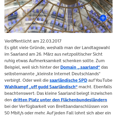
Veröffentlicht am 22.03.2017
Es gibt viele Gründe, weshalb man der Landtagswahl
im Saarland am 26. März aus netzpolitischer Sicht
ruhig etwas Aufmerksamkeit schenken sollte. Zum
(öffnet 
Beispiel, weil sich hinter der
Domain „.saarland“
das
selbsternannte „kleinste Internet Deutschlands“
(öffnet in neu
verbirgt. Oder weil die
saarländische SPD
auf YouTube
(öffnet in neuem Ta
Wahlkampf „uff gudd Saarländisch“
macht. Ebenfalls
beachtenswert: Das kleine Saarland belegt inzwischen
(öff
den
dritten Platz unter den Flächenbundesländern
bei der Verfügbarkeit von Breitbandanschlüssen von
50 Mbit/s oder mehr. Auf jeden Fall lohnt sich aber ein