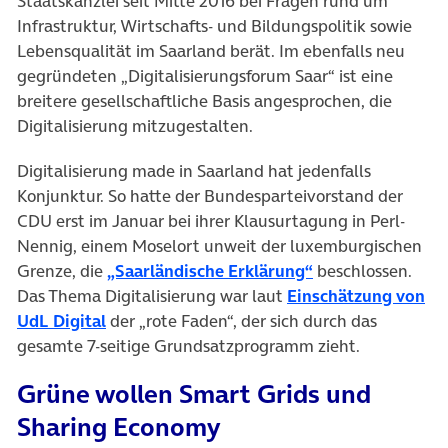
Staatskanzlei seit Mitte 2016 bei Fragen rund um
Infrastruktur, Wirtschafts- und Bildungspolitik sowie
Lebensqualität im Saarland berät. Im ebenfalls neu
gegründeten „Digitalisierungsforum Saar“ ist eine
breitere gesellschaftliche Basis angesprochen, die
Digitalisierung mitzugestalten.
Digitalisierung made in Saarland hat jedenfalls
Konjunktur. So hatte der Bundesparteivorstand der
CDU erst im Januar bei ihrer Klausurtagung in Perl-
Nennig, einem Moselort unweit der luxemburgischen
(öffnet in neuem 
Grenze, die
„Saarländische Erklärung“
beschlossen.
Das Thema Digitalisierung war laut
Einschätzung von
(öffnet in neuem Tab)
UdL Digital
der „rote Faden“, der sich durch das
gesamte 7-seitige Grundsatzprogramm zieht.
Grüne wollen Smart Grids und
Sharing Economy