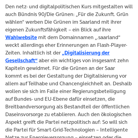
Den netz- und digitalpolitischen Kurs mitgestalten will
auch Bündnis 90/Die Grünen: „Für die Zukunft. Grün
wählen“ werben Die Grünen im Saarland mit ihrer
eigenen Zukunftsfähigkeit – ein Blick auf ihre
(öffnet in neuem Tab)
Wahlwebsite
mit dem Domainnamen „.saarland“
weckt allerdings eher Erinnerungen an Flash-Player-
Zeiten. Inhaltlich ist der
„Digitalisierung der
(öffnet in neuem Tab)
Gesellschaft“
aber ein wichtiges von insgesamt zehn
Kapiteln gewidmet. Für die Grünen an der Saar
kommt es bei der Gestaltung der Digitalisierung vor
allem auf Teilhabe und Chancengleichheit an. Deshalb
wollen sie sich im Falle einer Regierungsbeteiligung
auf Bundes- und EU-Ebene dafür einsetzen, die
Breitbandversorgung als Bestandteil der öffentlichen
Daseinsvorsorge zu etablieren. Auch den ökologischen
Aspekt greift die Partei netzpolitisch auf: So will sich
die Partei für Smart-Grid-Technologien – Intelligente
Netze zur Energieversorgung – einsetzen oder die