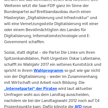
Weiteren setzt die Saar-FDP ganz im Sinne der
Bundespartei auf Breitbandausbau durch einen
Masterplan „Digitalisierung und Infrastruktur“ und
will eine Vernetzungsstelle Digitalisierung mit einer
oder einem Bevollmächtigten des Landes für
Digitalisierung, Informationstechnologie und E-
Government schaffen.
Sozial, statt digital – die Partei Die Linke um ihren
Spitzenkandidaten, Polit-Urgestein Oskar Lafontaine,
schafft im Wahljahr 2017 ein seltenes Kunststück und
(öffnet in neuem Tab)
spricht in ihrem
Wahlprogramm
so gut wie gar nicht
von der Digitalisierung – weder im Zusammenhang
mit Wirtschaft und Arbeit noch Bildung. Die
(öffnet in neuem Tab)
„Internetpartei“ der Piraten
wird laut aktueller
Umfragen wohl aus dem Landtag ausscheiden,
nachdem sie bei der Landtagswahl 2012 noch auf 7,4
(öffnet in ne
Prozentpunkte kam. Dafür könnte die
AfD
neue