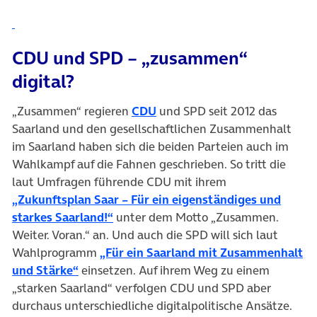
CDU und SPD – „zusammen“
digital?
(öffnet in neuem Tab)
„Zusammen“ regieren
CDU
und SPD seit 2012 das
Saarland und den gesellschaftlichen Zusammenhalt
im Saarland haben sich die beiden Parteien auch im
Wahlkampf auf die Fahnen geschrieben. So tritt die
laut Umfragen führende CDU mit ihrem
„Zukunftsplan Saar – Für ein eigenständiges und
(öffnet in neuem Tab)
starkes Saarland!“
unter dem Motto „Zusammen.
Weiter. Voran.“ an. Und auch die SPD will sich laut
Wahlprogramm
„Für ein Saarland mit Zusammenhalt
(öffnet in neuem Tab)
und Stärke“
einsetzen. Auf ihrem Weg zu einem
„starken Saarland“ verfolgen CDU und SPD aber
durchaus unterschiedliche digitalpolitische Ansätze.