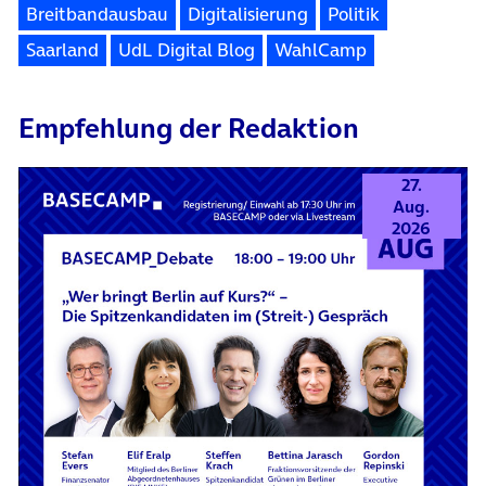
Breitbandausbau
Digitalisierung
Politik
Saarland
UdL Digital Blog
WahlCamp
Empfehlung der Redaktion
27.
Aug.
2026