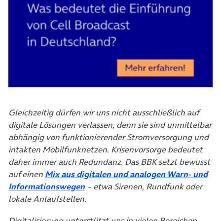
Gleichzeitig dürfen wir uns nicht ausschließlich auf
digitale Lösungen verlassen, denn sie sind unmittelbar
abhängig von funktionierender Stromversorgung und
intakten Mobilfunknetzen. Krisenvorsorge bedeutet
daher immer auch Redundanz. Das BBK setzt bewusst
auf einen
Mix aus digitalen und analogen Warn- und
(öffnet in neuem Tab)
Informationswegen
– etwa Sirenen, Rundfunk oder
lokale Anlaufstellen.
Digitalisierung unterstützt uns in vielen Bereichen,