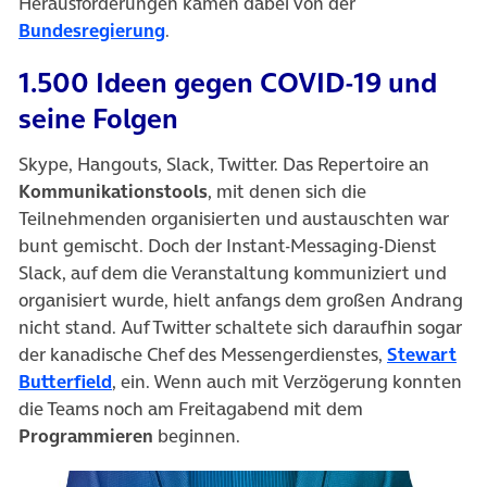
Herausforderungen kamen dabei von der
(öffnet in neuem Tab)
Bundesregierung
.
1.500 Ideen gegen COVID-19 und
seine Folgen
Skype, Hangouts, Slack, Twitter. Das Repertoire an
Kommunikationstools
, mit denen sich die
Teilnehmenden organisierten und austauschten war
bunt gemischt. Doch der Instant-Messaging-Dienst
Slack, auf dem die Veranstaltung kommuniziert und
organisiert wurde, hielt anfangs dem großen Andrang
nicht stand. Auf Twitter schaltete sich daraufhin sogar
der kanadische Chef des Messengerdienstes,
Stewart
(öffnet in neuem Tab)
Butterfield
, ein. Wenn auch mit Verzögerung konnten
die Teams noch am Freitagabend mit dem
Programmieren
beginnen.