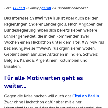
Foto:
CC0 1.0
, Pixabay /
geralt
/ Ausschnitt bearbeitet
Das Interesse an
#WirVsVirus
ist aber auch bei den
Regierungen anderer Länder groß. Nach Angaben der
Bundesregierung haben sich bereits sieben weitere
Länder gemeldet, die in den kommenden zwei
Wochen einen Hackathon unter dem Titel #WirvsVirus
beziehungsweise #WevsVirus organisieren wollen.
Geplant seien ähnliche Aktionen in Indien, Schweiz,
Belgien, Kanada, Argentinien, Kolumbien und
Brasilien.
Für alle Motivierten geht es
weiter…
(öff
Gegen die Krise hacken will auch das
CityLab Berlin
.
Zwar ohne Hackathon dafür aber mit einer
Ideenplattform
, auf der das Innovationspotenzial der