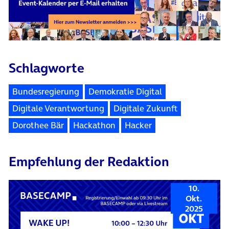
Schlagworte
Bundesregierung
Demokratie Digital
Digitale Verantwortung
Digitale Zukunft
Dorothee Bär
Hackathon
Hacker
Empfehlung der Redaktion
10.
Okt.
2025