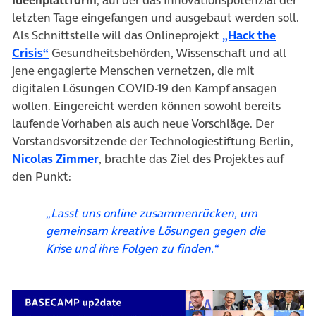
letzten Tage eingefangen und ausgebaut werden soll.
Als Schnittstelle will das Onlineprojekt
„Hack the
(öffnet in neuem Tab)
Crisis“
Gesundheitsbehörden, Wissenschaft und all
jene engagierte Menschen vernetzen, die mit
digitalen Lösungen COVID-19 den Kampf ansagen
wollen. Eingereicht werden können sowohl bereits
laufende Vorhaben als auch neue Vorschläge. Der
Vorstandsvorsitzende der Technologiestiftung Berlin,
(öffnet in neuem Tab)
Nicolas Zimmer
, brachte das Ziel des Projektes auf
den Punkt:
„Lasst uns online zusammenrücken, um
gemeinsam kreative Lösungen gegen die
Krise und ihre Folgen zu finden.“