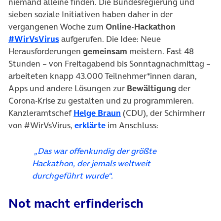
niemand alleine finden. Die Bundesregierung und
sieben soziale Initiativen haben daher in der
vergangenen Woche zum
Online-Hackathon
(öffnet in neuem Tab)
#WirVsVirus
aufgerufen. Die Idee: Neue
Herausforderungen
gemeinsam
meistern. Fast 48
Stunden – von Freitagabend bis Sonntagnachmittag –
arbeiteten knapp 43.000 Teilnehmer*innen daran,
Apps und andere Lösungen zur
Bewältigung
der
Corona-Krise zu gestalten und zu programmieren.
(öffnet in neuem Tab)
Kanzleramtschef
Helge Braun
(CDU), der Schirmherr
(öffnet in neuem Tab)
von #WirVsVirus,
erklärte
im Anschluss:
„Das war offenkundig der größte
Hackathon, der jemals weltweit
durchgeführt wurde“.
Not macht erfinderisch