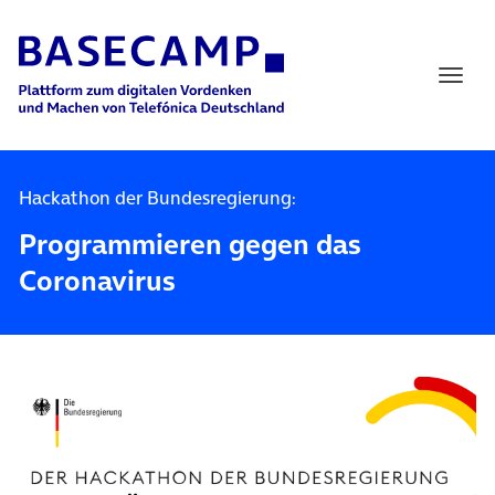
Main Navigation
Hackathon der Bundesregierung:
Programmieren gegen das
Coronavirus