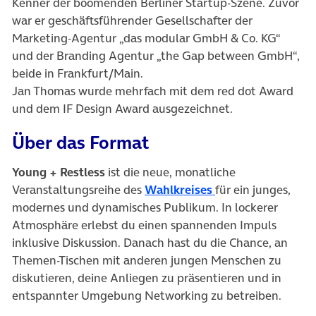
Kenner der boomenden Berliner Startup-Szene. Zuvor
war er geschäftsführender Gesellschafter der
Marketing-Agentur „das modular GmbH & Co. KG“
und der Branding Agentur „the Gap between GmbH“,
beide in Frankfurt/Main.
Jan Thomas wurde mehrfach mit dem red dot Award
und dem IF Design Award ausgezeichnet.
Über das Format
Young + Restless
ist die neue, monatliche
(öffnet in neuem T
Veranstaltungsreihe des
Wahlkreises
für ein junges,
modernes und dynamisches Publikum. In lockerer
Atmosphäre erlebst du einen spannenden Impuls
inklusive Diskussion. Danach hast du die Chance, an
Themen-Tischen mit anderen jungen Menschen zu
diskutieren, deine Anliegen zu präsentieren und in
entspannter Umgebung Networking zu betreiben.