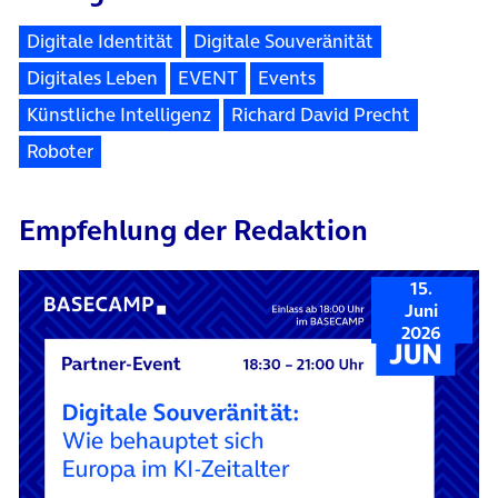
Digitale Identität
Digitale Souveränität
Digitales Leben
EVENT
Events
Künstliche Intelligenz
Richard David Precht
Roboter
Empfehlung der Redaktion
15.
Juni
2026