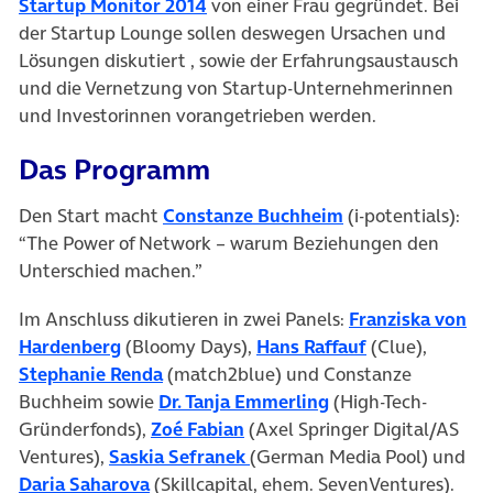
(öffnet in neuem Tab)
Startup Monitor 2014
von einer Frau gegründet. Bei
der Startup Lounge sollen deswegen Ursachen und
Lösungen diskutiert , sowie der Erfahrungsaustausch
und die Vernetzung von Startup-Unternehmerinnen
und Investorinnen vorangetrieben werden.
Das Programm
(öffnet in neuem 
Den Start macht
Constanze Buchheim
(i-potentials):
“The Power of Network – warum Beziehungen den
Unterschied machen.”
Im Anschluss dikutieren in zwei Panels:
Franziska von
(öffnet in neuem Tab)
(öffnet in neu
Hardenberg
(Bloomy Days),
Hans Raffauf
(Clue),
(öffnet in neuem Tab)
Stephanie Renda
(match2blue) und Constanze
(öffnet in neuem T
Buchheim sowie
Dr. Tanja Emmerling
(High-Tech-
(öffnet in neuem Tab)
Gründerfonds),
Zoé Fabian
(Axel Springer Digital/AS
(öffnet in neuem Tab)
Ventures),
Saskia Sefranek
(German Media Pool) und
(öffnet in neuem Tab)
Daria Saharova
(Skillcapital, ehem. SevenVentures).