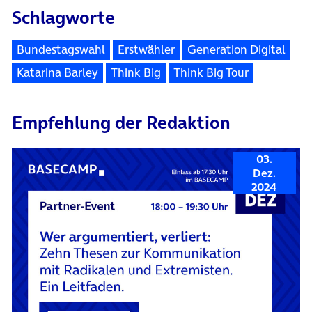
Schlagworte
Bundestagswahl
Erstwähler
Generation Digital
Katarina Barley
Think Big
Think Big Tour
Empfehlung der Redaktion
03.
Dez.
2024