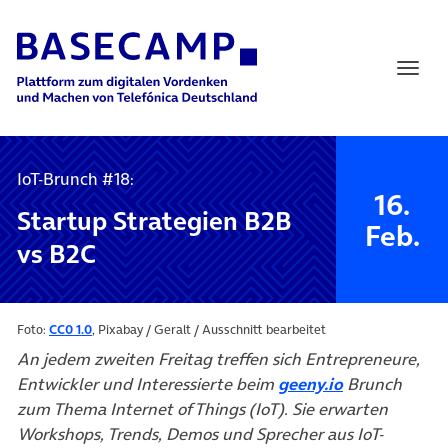
Main Navigation
IoT-Brunch #18:
16.
Startup Strategien B2B
Feb.
vs B2C
Foto:
CC0 1.0
, Pixabay / Geralt / Ausschnitt bearbeitet
An jedem zweiten Freitag treffen sich Entrepreneure,
Entwickler und Interessierte beim
geeny.io
Brunch
zum Thema Internet of Things (IoT). Sie erwarten
Workshops, Trends, Demos und Sprecher aus IoT-