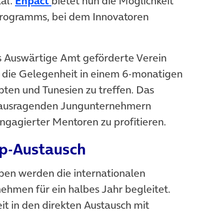
(öffnet in neuem Tab)
tal.
Enpact
bietet nun die Möglichkeit
programms, bei dem Innovatoren
 Auswärtige Amt geförderte Verein
s die Gelegenheit in einem 6-monatigen
ten und Tunesien zu treffen. Das
ausragenden Jungunternehmern
gagierter Mentoren zu profitieren.
tup-Austausch
ppen werden die internationalen
hmen für ein halbes Jahr begleitet.
it in den direkten Austausch mit