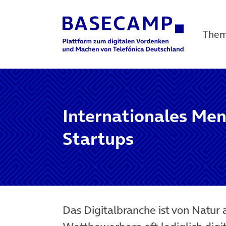
The
Main Navigation
Internationales Me
Startups
Das Digitalbranche ist von Natur 