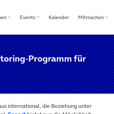
men
Events
Kalender
Mitmachen
ntoring-Programm für
aus international, die Beziehung unter