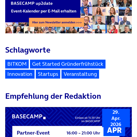
Schlagworte
BITKOM
Get Started Gründerfrühstück
Innovation
Startups
Veranstaltung
Empfehlung der Redaktion
29.
Apr.
2026