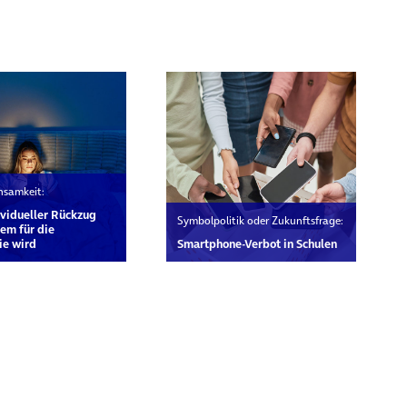
rn
insamkeit:
vidueller Rückzug
Symbolpolitik oder Zukunftsfrage:
em für die
ie wird
Smartphone-Verbot in Schulen
rn