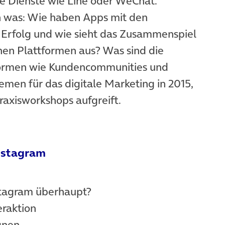
Dienste wie Line oder WeChat.
h was: Wie haben Apps mit den
 Erfolg und wie sieht das Zusammenspiel
en Plattformen aus? Was sind die
tformen wie Kundencommunities und
emen für das digitale Marketing in 2015,
ab)
raxisworkshops aufgreift.
Instagram
stagram überhaupt?
eraktion
gnen