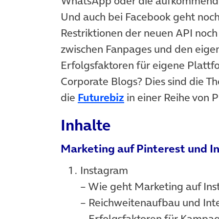
WhatsApp oder die aufkommende 
Und auch bei Facebook geht noc
Restriktionen der neuen API noch
zwischen Fanpages und den eigen
Erfolgsfaktoren für eigene Plat
Corporate Blogs? Dies sind die Th
(öffnet in neuem T
die
Futurebiz
in einer Reihe von P
Inhalte
Marketing auf Pinterest und 
Instagram
– Wie geht Marketing auf In
– Reichweitenaufbau und Int
– Erfolgsfaktoren für Kampa