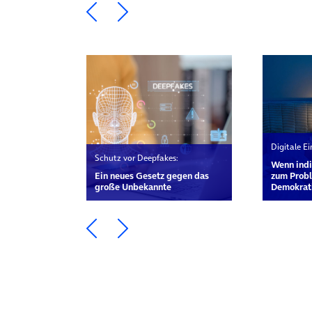
Ein Element zurück blättern
Ein Element weiter blätte
Digitale E
Schutz vor Deepfakes:
Wenn indi
Ein neues Gesetz gegen das
zum Probl
große Unbekannte
Demokrat
Ein Element zurück blättern
Ein Element weiter blätte