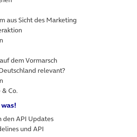
rm aus Sicht des Marketing
eraktion
en
 auf dem Vormarsch
 Deutschland relevant?
en
e & Co.
 was!
ch den API Updates
elines und API